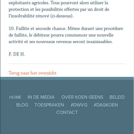
exploitants agricoles. Tous pourront alors utiliser la
protection et les possibilités offertes par un droit de
l’insolvabilité rénové (ci-dessous).
10. Faillite et seconde chance. Même durant une procédure
de faillite, le débiteur pourra commencer une nouvelle
activité et ses nouveaux revenus seront insaisissables.
F. DE H.
Terug naar het overzicht
IN DE MEDIA
OVER KOEN GEENS
BELEID
HOME
BLOG
TOESPRAKEN
#DWVG
#DAGKOEN
CONTACT