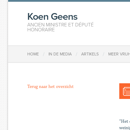
Koen Geens
ANCIEN MINISTRE ET DÉPUTÉ
HONORAIRE
/
/
/
HOME
IN DE MEDIA
ARTIKELS
MEER VRIJH
Terug naar het overzicht
“Het 
weini