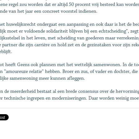
ene regel zou worden dat er ­altijd 50 procent vrij besteed kan worde
inde van het jaar een concreet voorstel indienen.
et huwelijksrecht ondergaat een aanpassing en ook daar is het de be
lijk moet er voldoende solidariteit blijven bij een echtscheiding”, ze
ijksstelsel in het leven, met scheiding van goederen maar verrekeni
e partner die zijn carrière on hold zet en de gezinstaken voor zijn r
blijft.
lot heeft Geens ook plannen met het wettelijk samenwonen. In de t
en “amoureuze relatie” hebben. Broer en zus, of ­vader en dochter, di
lijke samenwoning meer kunnen afleggen.
n de meerderheid bestaat al een brede consensus over de hervorming
er technische ingrepen en moderniseringen. Daar worden weinig moe