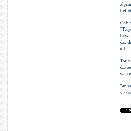
algem
het e
Ook h
“Tege
huwel
dat d
achter
Tot s
die e
wette
Binne
veele