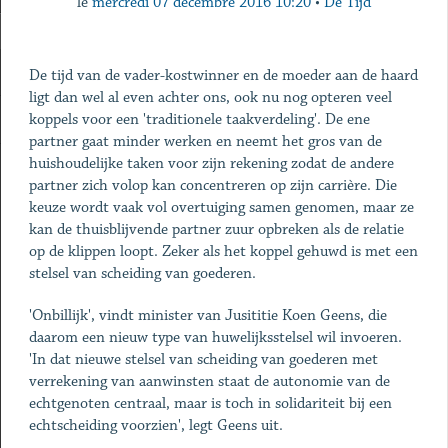
le
mercredi 07 décembre 2016 10:20
•
De Tijd
De tijd van de vader-kostwinner en de moeder aan de haard
ligt dan wel al even achter ons, ook nu nog opteren veel
koppels voor een 'traditionele taakverdeling'. De ene
partner gaat minder werken en neemt het gros van de
huishoudelijke taken voor zijn rekening zodat de andere
partner zich volop kan concentreren op zijn carrière. Die
keuze wordt vaak vol overtuiging samen genomen, maar ze
kan de thuisblijvende partner zuur opbreken als de relatie
op de klippen loopt. Zeker als het koppel gehuwd is met een
stelsel van scheiding van goederen.
'Onbillijk', vindt minister van Jusititie Koen Geens, die
daarom een nieuw type van huwelijksstelsel wil invoeren.
'In dat nieuwe stelsel van scheiding van goederen met
verrekening van aanwinsten staat de autonomie van de
echtgenoten centraal, maar is toch in solidariteit bij een
echtscheiding voorzien', legt Geens uit.