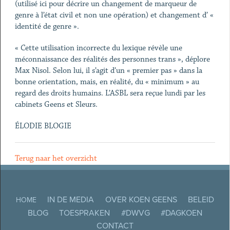
(utilisé ici pour décrire un changement de marqueur de
genre à l’état civil et non une opération) et changement d’ «
identité de genre ».
« Cette utilisation incorrecte du lexique révèle une
méconnaissance des réalités des personnes trans », déplore
Max Nisol. Selon lui, il s’agit d’un « premier pas » dans la
bonne orientation, mais, en réalité, du « minimum » au
regard des droits humains. L’ASBL sera reçue lundi par les
cabinets Geens et Sleurs.
ÉLODIE BLOGIE
Terug naar het overzicht
IN DE MEDIA
OVER KOEN GEENS
BELEID
HOME
BLOG
TOESPRAKEN
#DWVG
#DAGKOEN
CONTACT