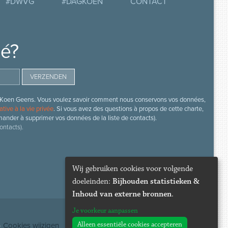
#DWVG
#DAGKOEN
CONTACT
mé?
s de Koen Geens. Vous voulez savoir comment nous conservons vos données,
ative à la vie privée
. Si vous avez des questions à propos de cette charte,
mander à supprimer vos données de la liste de contacts).
ontacts).
Wij gebruiken cookies voor volgende
doeleinden:
Bijhouden statistieken &
Inhoud van externe bronnen
.
Je voorkeur aanpassen
Alleen essentiële cookies accepteren
·
Cookies wijzigen