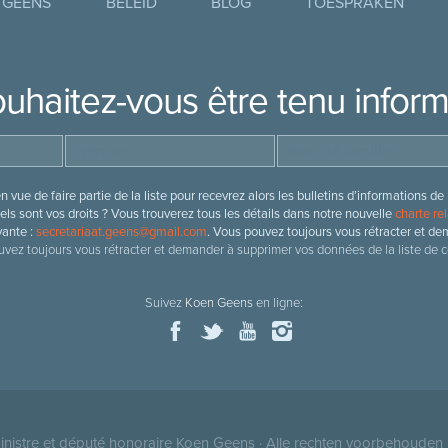
 GEENS
BELEID
BLOG
TOESPRAKEN
uhaitez-vous être tenu infor
 vue de faire partie de la liste pour recevrez alors les bulletins d’information
ls sont vos droits ? Vous trouverez tous les détails dans notre nouvelle
charte rel
vante :
secretariaat.geens@gmail.com
. Vous pouvez toujours vous rétracter et de
vez toujours vous rétracter et demander à supprimer vos données de la liste de c
Suivez
Koen Geens
en ligne:
nistre et député honoraire
Koen Geens
· Alle rechten voorbehouden 