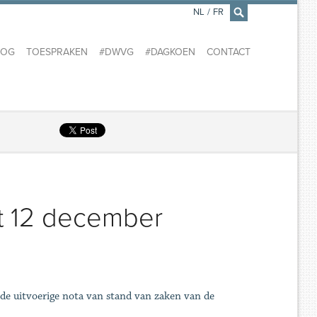
NL
/
FR
×
LOG
TOESPRAKEN
#DWVG
#DAGKOEN
CONTACT
t 12 december
 de uitvoerige nota van stand van zaken van de