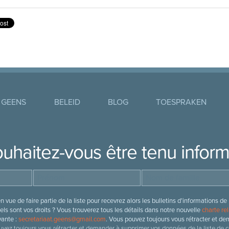
 GEENS
BELEID
BLOG
TOESPRAKEN
uhaitez-vous être tenu infor
 vue de faire partie de la liste pour recevrez alors les bulletins d’information
ls sont vos droits ? Vous trouverez tous les détails dans notre nouvelle
charte rel
vante :
secretariaat.geens@gmail.com
. Vous pouvez toujours vous rétracter et de
vez toujours vous rétracter et demander à supprimer vos données de la liste de c