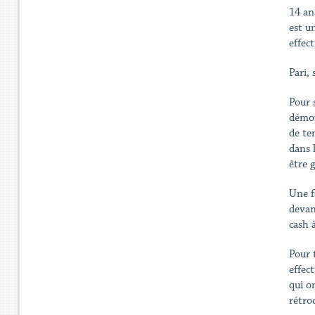
14 an
est u
effect
Pari,
Pour 
démon
de te
dans 
être 
Une f
devan
cash 
Pour 
effec
qui on
rétroc