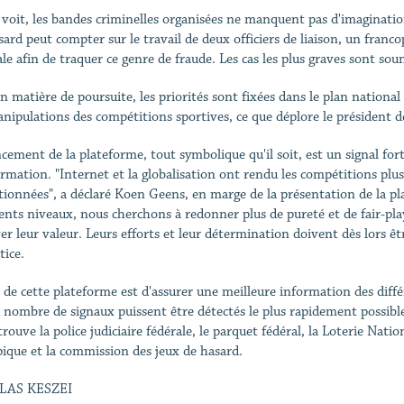
 voit, les bandes criminelles organisées ne manquent pas d'imagination
sard peut compter sur le travail de deux officiers de liaison, un fran
ale afin de traquer ce genre de fraude. Les cas les plus graves sont sou
n matière de poursuite, les priorités sont fixées dans le plan national 
anipulations des compétitions sportives, ce que déplore le président 
ncement de la plateforme, tout symbolique qu'il soit, est un signal for
ormation. "Internet et la globalisation ont rendu les compétitions plu
tionnées", a déclaré Koen Geens, en marge de la présentation de la pl
rents niveaux, nous cherchons à redonner plus de pureté et de fair-pla
er leur valeur. Leurs efforts et leur détermination doivent dès lors 
tice.
e de cette plateforme est d'assurer une meilleure information des diff
 nombre de signaux puissent être détectés le plus rapidement possible.
rouve la police judiciaire fédérale, le parquet fédéral, la Loterie Nati
ique et la commission des jeux de hasard.
LAS KESZEI