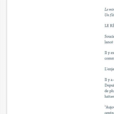
Le min
Un flé
LE R
Souci
lancé
Il y e
commi
L'enj
Il y a
Depuis
de pl
lutte
"Aujo
centr