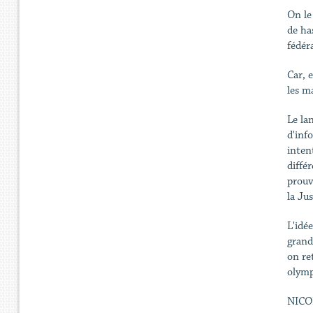
On le
de ha
fédér
Car, e
les m
Le la
d'inf
inten
diffé
prouv
la Jus
L'idé
grand
on ret
olymp
NICO