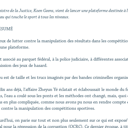
istre de la Justice, Koen Geens, vient de lancer une plateforme destinée à
au qui touche le sport à tous les niveaux.
ÉSUMÉ
eux de lutter contre la manipulation des résultats dans les compétitio
 une plateforme.
st associé au parquet fédéral, à la police judiciaire, à différentes asso
ssion des jeux de hasard.
eu est de taille et les trucs imaginés par des bandes criminelles organi
 dix ans déjà, l'affaire Zheyun Yé éclatait et éclaboussait le monde du 
, l'eau a coulé sous les ponts et les méthodes ont changé, mais, quoi qu'
us en plus compliquée, comme nous avons pu nous en rendre compte 
r contre la manipulation des compétitions sportives.
urd'hui, on parie sur tout et non plus seulement sur ce qui est exposé"
al pour la répression de la corruption (OCRC). Ce dernier évoque, à tit