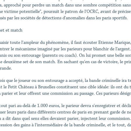
s, approché pour perdre un match dans une sombre compétition sans e
ne victime potentielle", poursuit le patron de l'OCRC, avant de précis
ués par les sociétés de détections d'anomalies dans les paris sportifs.
 set et match
saisir toute l'ampleur du phénomène, il faut écouter Etienne Marique,
trer le mécanisme imaginé par les parieurs pour blanchir de l'argent.
nnis ou son entourage (parents ou coach). On lui promet une belle som
le deuxième set de son match. En sachant qu'en cas de victoire, le p
grande.
ois que le joueur ou son entourage a accepté, la bande criminelle ira t
t le Petit Château à Bruxelles constituent une cible idéale: ils ont du 
à parier et leur offrent une commission au passage. Ces parieurs désign
tout pari au-delà de 1.000 euros, le parieur devra s'enregistrer et décl
tuer leurs paris dans différents centres de paris en prenant garde de n
 a dit dans quel sens elles devaient parier, injectent leur commission. 
ession des gains à l'intermédiaire de la bande criminelle, et le tout, d