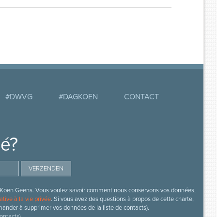
#DWVG
#DAGKOEN
CONTACT
mé?
s de Koen Geens. Vous voulez savoir comment nous conservons vos données,
ative à la vie privée
. Si vous avez des questions à propos de cette charte,
mander à supprimer vos données de la liste de contacts).
ontacts).