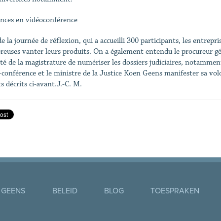
nces en vidéoconférence
e la journée de réflexion, qui a accueilli 300 participants, les entrepr
euses vanter leurs produits. On a également entendu le procureur gén
té de la magistrature de numériser les dossiers judiciaires, notamment
-conférence et le ministre de la Justice Koen Geens manifester sa volo
s décrits ci-avant.J.-C. M.
 GEENS
BELEID
BLOG
TOESPRAKEN