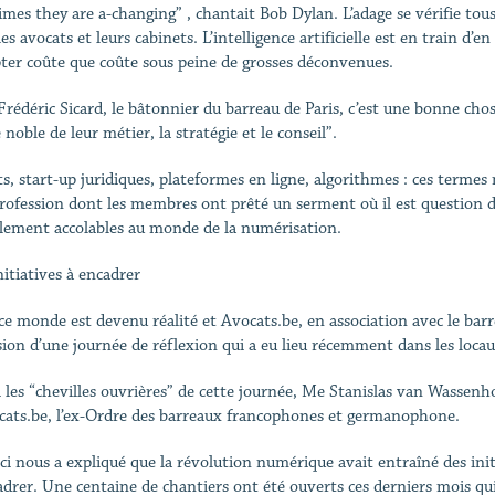
imes they are a-changing” , chantait Bob Dylan. L’adage se vérifie tous
es avocats et leurs cabinets. L’intelligence artificielle est en train d’en
pter coûte que coûte sous peine de grosses déconvenues.
Frédéric Sicard, le bâtonnier du barreau de Paris, c’est une bonne chos
 noble de leur métier, la stratégie et le conseil”.
s, start-up juridiques, plateformes en ligne, algorithmes : ces terme
rofession dont les membres ont prêté un serment où il est question d
cilement accolables au monde de la numérisation.
nitiatives à encadrer
ce monde est devenu réalité et Avocats.be, en association avec le barre
asion d’une journée de réflexion qui a eu lieu récemment dans les locau
 les “chevilles ouvrières” de cette journée, Me Stanislas van Wassenho
cats.be, l’ex-Ordre des barreaux francophones et germanophone.
-ci nous a expliqué que la révolution numérique avait entraîné des initi
adrer. Une centaine de chantiers ont été ouverts ces derniers mois qu