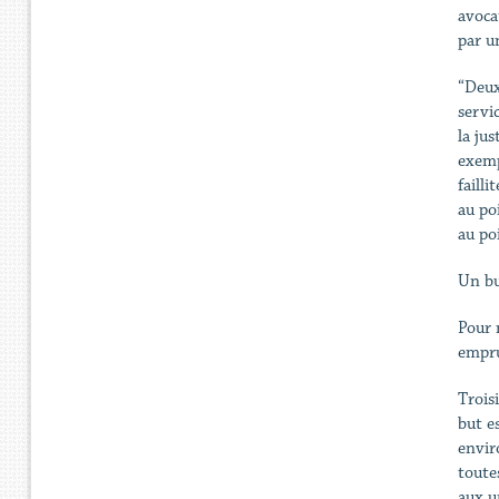
avoca
par u
“Deux
servi
la ju
exemp
faill
au po
au po
Un bu
Pour 
empru
Trois
but e
envir
toute
aux u