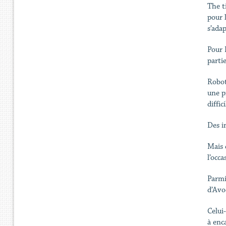
The t
pour l
s’ada
Pour 
partie
Robot
une p
diffi
Des i
Mais 
l’occ
Parmi
d’Avo
Celui
à enc