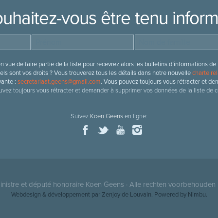
uhaitez-vous être tenu infor
 vue de faire partie de la liste pour recevrez alors les bulletins d’information
ls sont vos droits ? Vous trouverez tous les détails dans notre nouvelle
charte rel
vante :
secretariaat.geens@gmail.com
. Vous pouvez toujours vous rétracter et de
vez toujours vous rétracter et demander à supprimer vos données de la liste de c
Suivez
Koen Geens
en ligne:
nistre et député honoraire
Koen Geens
· Alle rechten voorbehouden 
Webdesign & développement par Zenjoy de Louvain
. Powered by
Nimbu
.