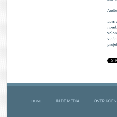
Audie
Lors d
nombr
volon
vidéo
projet
IN DE MEDIA
OVER KOEN
HOME