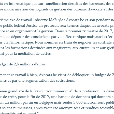
ts en informatique que sur l’amélioration des sites des barreaux, des ca
ne modernisation des logiciels de gestion des bureaux d’avocats et des
ième axe de travail , observe MeBuyle : Avocats.be et son pendant né
ce public fédéral Justice un protocole aux termes duquel les avocats 
stice et en organiseront la gestion. Dans le premier trimestre de 2017,
le, de déposer des conclusions par voie électronique mais aussi créer un
ites via l’informatique. Nous sommes en train de négocier les contrats a
int les formations destinées aux magistrats, aux curateurs et aux greffi
int pour la médiation de dettes.
dget de 2,6 millions d’euros
mener ce travail à bien, Avocats.be vient de débloquer un budget de 2,
nts et par une augmentation des cotisations.
ième grand axe de la “révolution numérique” de la profession : le déve
st de créer, pour la fin de 2017, une banque de données qui donnera accè
on un million par an en Belgique mais seules 5 000 environ sont publi
s soient numérisées, après avoir été anonymisées et rendues accessibles
niversités notamment.”