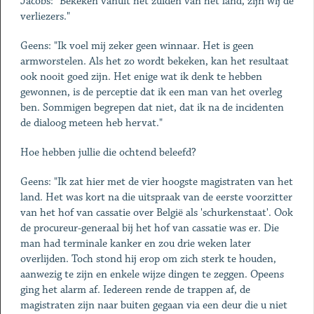
Jacobs: "Bekeken vanuit het zuiden van het land, zijn wij de
verliezers."
Geens: "Ik voel mij zeker geen winnaar. Het is geen
armworstelen. Als het zo wordt bekeken, kan het resultaat
ook nooit goed zijn. Het enige wat ik denk te hebben
gewonnen, is de perceptie dat ik een man van het overleg
ben. Sommigen begrepen dat niet, dat ik na de incidenten
de dialoog meteen heb hervat."
Hoe hebben jullie die ochtend beleefd?
Geens: "Ik zat hier met de vier hoogste magistraten van het
land. Het was kort na die uitspraak van de eerste voorzitter
van het hof van cassatie over België als 'schurkenstaat'. Ook
de procureur-generaal bij het hof van cassatie was er. Die
man had terminale kanker en zou drie weken later
overlijden. Toch stond hij erop om zich sterk te houden,
aanwezig te zijn en enkele wijze dingen te zeggen. Opeens
ging het alarm af. Iedereen rende de trappen af, de
magistraten zijn naar buiten gegaan via een deur die u niet