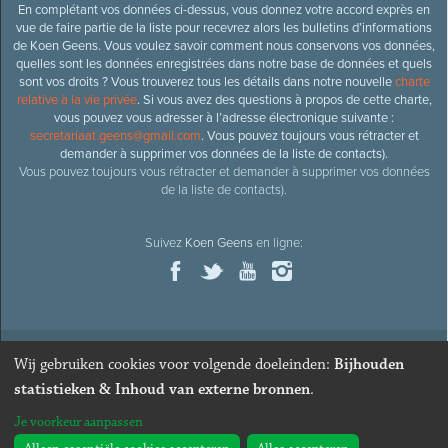
En complétant vos données ci-dessus, vous donnez votre accord exprès en
vue de faire partie de la liste pour recevrez alors les bulletins d’informations
de Koen Geens. Vous voulez savoir comment nous conservons vos données,
quelles sont les données enregistrées dans notre base de données et quels
sont vos droits ? Vous trouverez tous les détails dans notre nouvelle
charte
relative à la vie privée
. Si vous avez des questions à propos de cette charte,
vous pouvez vous adresser à l’adresse électronique suivante :
secretariaat.geens@gmail.com
. Vous pouvez toujours vous rétracter et
demander à supprimer vos données de la liste de contacts).
Vous pouvez toujours vous rétracter et demander à supprimer vos données
de la liste de contacts).
Suivez
Koen Geens
en ligne:
Wij gebruiken cookies voor volgende doeleinden:
Bijhouden
© 2026
Ancien ministre et député honoraire
Koen Geens
· Alle
statistieken & Inhoud van externe bronnen
.
rechten voorbehouden ·
Cookies wijzigen
Je voorkeur aanpassen
Webdesign & développement par Zenjoy de Louvain
. Powered by
Nimbu
.