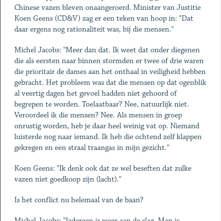
Chinese vazen bleven onaangeroerd. Minister van Justitie
Koen Geens (CD&V) zag er een teken van hoop in: "Dat
daar ergens nog rationaliteit was, bij die mensen."
Michel Jacobs: "Meer dan dat. Ik weet dat onder diegenen
die als eersten naar binnen stormden er twee of drie waren
die prioritair de dames aan het onthaal in veiligheid hebben
gebracht. Het probleem was dat die mensen op dat ogenblik
al veertig dagen het gevoel hadden niet gehoord of
begrepen te worden. Toelaatbaar? Nee, natuurlijk niet.
Veroordeel ik die mensen? Nee. Als mensen in groep
onrustig worden, heb je daar heel weinig vat op. Niemand
luisterde nog naar iemand. Ik heb die ochtend zelf klappen
gekregen en een straal traangas in mijn gezicht."
Koen Geens: "Ik denk ook dat ze wel beseften dat zulke
vazen niet goedkoop zijn (lacht)."
Is het conflict nu helemaal van de baan?
Michel Jacobs: "Iedereen is weer aan de slag. Men is