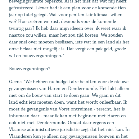
bewegingsruimte beperkte. Al is het niet dat wat mij heeft
gefrustreerd. Liever had ik een plan voor de komende tien
jaar op tafel gelegd. Wat voor penitentiair klimaat willen
we? Hoe creëren we rust, desnoods voor de komende
twintig jaar? Ik heb daar mijn ideeën over, ik weet waar ik
naartoe zou willen, maar het zou tijd kosten. We zouden
daar snel over moeten beslissen, iets wat in een land als het
onze helaas niet mogelijk is. Dat vergt een pak geld, goede
wil en bouwvergunningen."
Bouwvergunningen?
Geens: "We hebben nu budgettaire beloften voor de nieuwe
gevangenissen van Haren en Dendermonde. Het lukt alleen
niet om de bouw van start te doen gaan. We gaan in dit
land echt iets moeten doen, want het wordt onleefbaar. Ik
moet de gevangenis van Vorst ontruimen - terecht, het is
inhumaan daar - maar ik kan niet beginnen met Haren en
ook niet met Dendermonde. Omdat daar ergens een
Vlaamse administratieve jurisdictie zegt dat het niet kan. In
Vlaanderen kun je alleen nog gevangenissen bouwen in het