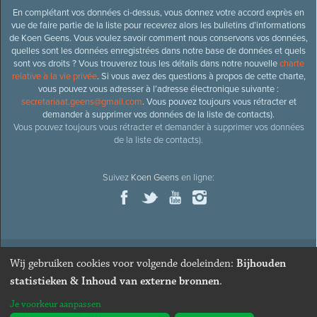
En complétant vos données ci-dessus, vous donnez votre accord exprès en
vue de faire partie de la liste pour recevrez alors les bulletins d’informations
de Koen Geens. Vous voulez savoir comment nous conservons vos données,
quelles sont les données enregistrées dans notre base de données et quels
sont vos droits ? Vous trouverez tous les détails dans notre nouvelle
charte
relative à la vie privée
. Si vous avez des questions à propos de cette charte,
vous pouvez vous adresser à l’adresse électronique suivante :
secretariaat.geens@gmail.com
. Vous pouvez toujours vous rétracter et
demander à supprimer vos données de la liste de contacts).
Vous pouvez toujours vous rétracter et demander à supprimer vos données
de la liste de contacts).
Suivez
Koen Geens
en ligne:
Wij gebruiken cookies voor volgende doeleinden:
Bijhouden
© 2026
Ancien ministre et député honoraire
Koen Geens
· Alle
statistieken & Inhoud van externe bronnen
.
rechten voorbehouden ·
Cookies wijzigen
Je voorkeur aanpassen
Webdesign & développement par Zenjoy de Louvain
. Powered by
Nimbu
.