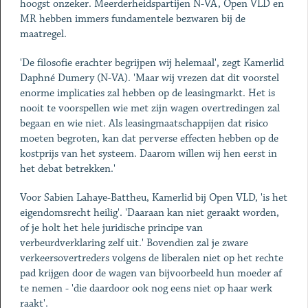
hoogst onzeker. Meerderheidspartijen N-VA, Open VLD en
MR hebben immers fundamentele bezwaren bij de
maatregel.
'De filosofie erachter begrijpen wij helemaal', zegt Kamerlid
Daphné Dumery (N-VA). 'Maar wij vrezen dat dit voorstel
enorme implicaties zal hebben op de leasingmarkt. Het is
nooit te voorspellen wie met zijn wagen overtredingen zal
begaan en wie niet. Als leasingmaatschappijen dat risico
moeten begroten, kan dat perverse effecten hebben op de
kostprijs van het systeem. Daarom willen wij hen eerst in
het debat betrekken.'
Voor Sabien Lahaye-Battheu, Kamerlid bij Open VLD, 'is het
eigendomsrecht heilig'. 'Daaraan kan niet geraakt worden,
of je holt het hele juridische principe van
verbeurdverklaring zelf uit.' Bovendien zal je zware
verkeersovertreders volgens de liberalen niet op het rechte
pad krijgen door de wagen van bijvoorbeeld hun moeder af
te nemen - 'die daardoor ook nog eens niet op haar werk
raakt'.