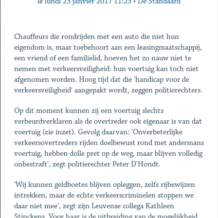
le
lundi 23 janvier 2017 11:23
•
De Standaard
Chauffeurs die rondrijden met een auto die niet hun
eigendom is, maar toebehoort aan een leasingmaatschappij,
een vriend of een familielid, hoeven het zo nauw niet te
nemen met verkeersveiligheid: hun voertuig kan toch niet
afgenomen worden. Hoog tijd dat die 'handicap voor de
verkeersveiligheid' aangepakt wordt, zeggen politierechters.
Op dit moment kunnen zij een voertuig slechts
verbeurdverklaren als de overtreder ook eigenaar is van dat
voertuig (zie inzet). Gevolg daarvan: 'Onverbeterlijke
verkeersovertreders rijden doelbewust rond met andermans
voertuig, hebben dolle pret op de weg, maar blijven volledig
onbestraft', zegt politierechter Peter D'Hondt.
'Wij kunnen geldboetes blijven opleggen, zelfs rijbewijzen
intrekken, maar de echte verkeerscriminelen stoppen we
daar niet mee', zegt zijn Leuvense collega Kathleen
Stinckens. Voor haar is de uitbreiding van de mogelijkheid