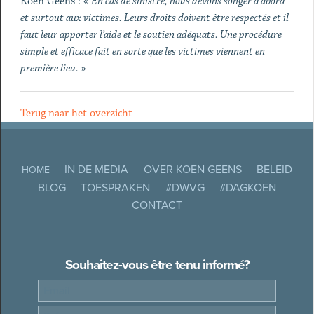
Koen Geens : «
En cas de sinistre, nous devons
songer d’abord
et surtout aux victimes. Leurs droits doivent être respectés et il
faut leur apporter l’aide et le soutien adéquats. Une procédure
simple et efficace fait en sorte que les victimes viennent en
première lieu.
»
Terug naar het overzicht
IN DE MEDIA
OVER KOEN GEENS
BELEID
HOME
BLOG
TOESPRAKEN
#DWVG
#DAGKOEN
CONTACT
Souhaitez-vous être tenu informé?