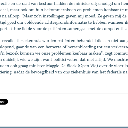
rectie en de raad van bestuur hadden de minister uitgenodigd om he
daal, maar ook om hun bekommernissen en problemen kenbaar te ma
 na afloop. "Maar zo'n instellingen geven mij moed. Ze geven mij de
ltijd goed om voldoende achtergrondinformatie te hebben wanneer ik 
e perfect hoe liefde voor de patiënten samengaat met de competenties v
t revalidatieziekenhuis worden patiënten behandeld die een niet-aan
nlopend, gaande van een beroerte of hersenbloeding tot een verkeerso
zo'n bezoek kunnen we onze problemen kenbaar maken", zegt commun
 duidelijk wie we zijn, want politici weten dat niet altijd. We moc
uden ook graag minister Maggie De Block (Open Vld) over de vloer k
ciering, nadat de bevoegdheid van ons ziekenhuis van het federale na
)