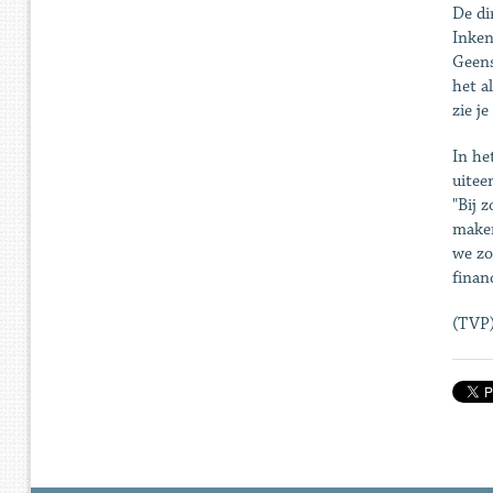
De di
Inken
Geens
het a
zie j
In he
uitee
"Bij 
maken
we zo
finan
(TVP