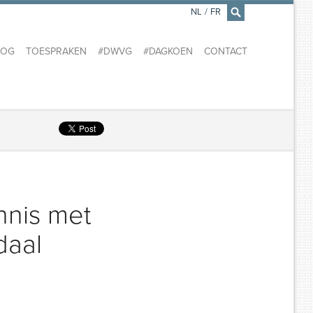
NL
/
FR
×
LOG
TOESPRAKEN
#DWVG
#DAGKOEN
CONTACT
nnis met
daal