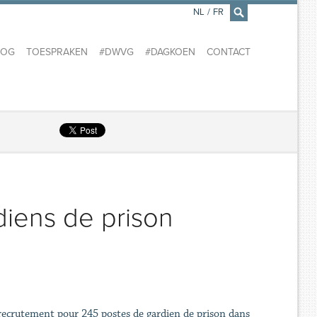
NL
/
FR
×
LOG
TOESPRAKEN
#DWVG
#DAGKOEN
CONTACT
iens de prison
 recrutement pour 245 postes de gardien de prison dans