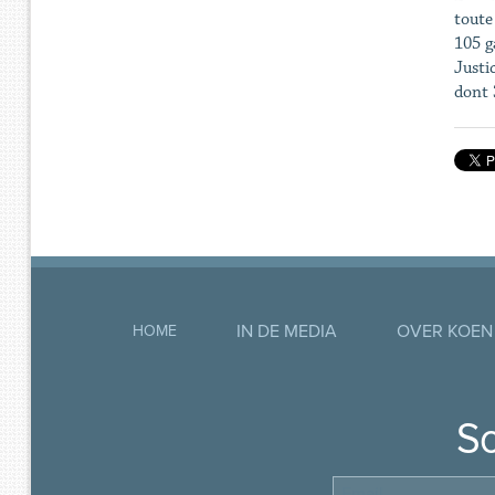
toute
105 g
Justi
dont 
IN DE MEDIA
OVER KOEN
HOME
So