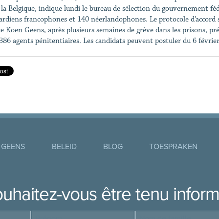
 la Belgique, indique lundi le bureau de sélection du gouvernement fédé
ardiens francophones et 140 néerlandophones. Le protocole d’accord sig
ce Koen Geens, après plusieurs semaines de grève dans les prisons, pr
386 agents pénitentiaires. Les candidats peuvent postuler du 6 février 
 GEENS
BELEID
BLOG
TOESPRAKEN
uhaitez-vous être tenu infor