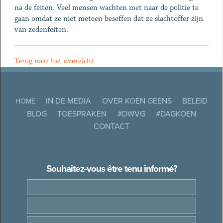
na de feiten. Veel mensen wachten met naar de politie te
gaan omdat ze niet meteen beseffen dat ze slachtoffer zijn
van zedenfeiten.'
Terug naar het overzicht
IN DE MEDIA
OVER KOEN GEENS
BELEID
HOME
BLOG
TOESPRAKEN
#DWVG
#DAGKOEN
CONTACT
Souhaitez-vous être tenu informé?