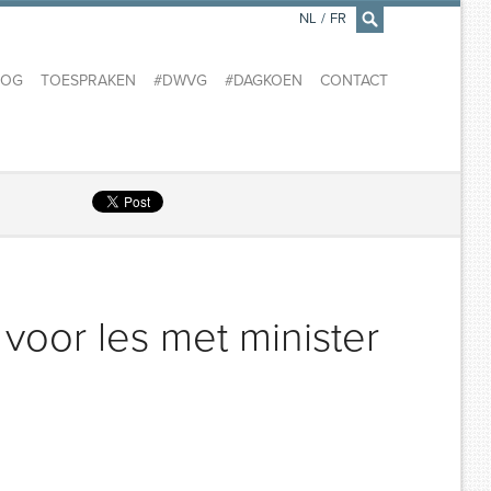
NL
/
FR
×
LOG
TOESPRAKEN
#DWVG
#DAGKOEN
CONTACT
oor les met minister