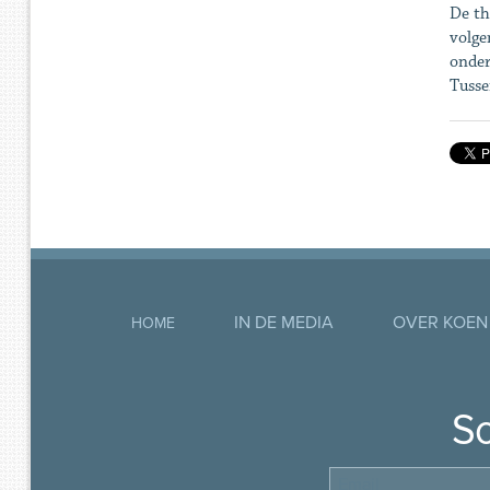
De th
volge
onder
Tusse
IN DE MEDIA
OVER KOEN
HOME
So