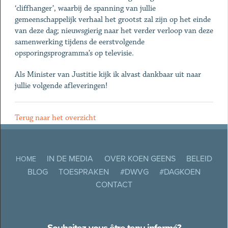
‘cliffhanger’, waarbij de spanning van jullie
gemeenschappelijk verhaal het grootst zal zijn op het einde
van deze dag; nieuwsgierig naar het verder verloop van deze
samenwerking tijdens de eerstvolgende
opsporingsprogramma’s op televisie.
Als Minister van Justitie kijk ik alvast dankbaar uit naar
jullie volgende afleveringen!
Terug naar het overzicht
IN DE MEDIA
OVER KOEN GEENS
BELEID
HOME
BLOG
TOESPRAKEN
#DWVG
#DAGKOEN
CONTACT
Souhaitez-vous être tenu informé?