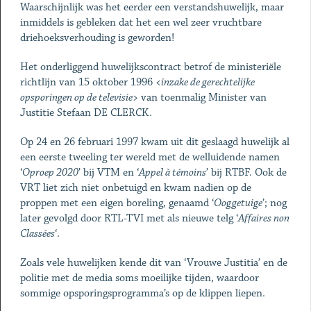
Waarschijnlijk was het eerder een verstandshuwelijk, maar
inmiddels is gebleken dat het een wel zeer vruchtbare
driehoeksverhouding is geworden!
Het onderliggend huwelijkscontract betrof de ministeriële
richtlijn van 15 oktober 1996 <
inzake de gerechtelijke
opsporingen op de televisie
> van toenmalig Minister van
Justitie Stefaan DE CLERCK.
Op 24 en 26 februari 1997 kwam uit dit geslaagd huwelijk al
een eerste tweeling ter wereld met de welluidende namen
‘
Oproep 2020
’ bij VTM en ‘
Appel à témoins
’ bij RTBF. Ook de
VRT liet zich niet onbetuigd en kwam nadien op de
proppen met een eigen boreling, genaamd ‘
Ooggetuige
’; nog
later gevolgd door RTL-TVI met als nieuwe telg ‘
Affaires non
Classées
‘.
Zoals vele huwelijken kende dit van ‘Vrouwe Justitia’ en de
politie met de media soms moeilijke tijden, waardoor
sommige opsporingsprogramma’s op de klippen liepen.