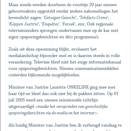
Maar steeds werden doorheen de voorbije 20 jaar nieuwe
geboorteakten opgesteld omdat andere nakomelingen het
levenslicht zagen: ‘
Getuigen Gezocht
’, ‘
Telefacts Crime
’,
‘
Koppen Justitie
’,
‘Enquêtes’,
‘
Faroek
’, enz. Ook regionale
televisiezenders sprongen ondertussen mee op de kar met
eigen opsporingsberichten en dito programma’s.
Zoals uit deze opsomming blijkt, evolueert het
medialandschap bijzonder snel en is daarom steeds in volle
verandering. Televisie bleef niet het enige informatiekanaal
voor opsporingsberichten. Nieuwe communicatiemiddelen
creëerden bijkomende mogelijkheden.
Minister van Justitie Laurette ONKELINX ging mee met
haar tijd en bleef dan ook niet bij de pakken zitten. Op 01
juli 2005 werd een nieuwe ministeriële richtlijn
uitgevaardigd <
inzake het verspreiden van gerechtelijke
opsporingsberichten via de media en het internet
>.
Als huidig Minister van Justitie ben ik verheugd vandaag te