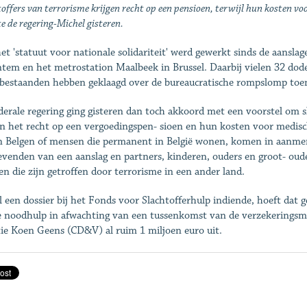
offers van terrorisme krijgen recht op een pensioen, terwijl hun kosten v
te de regering-Michel gisteren.
et 'statuut voor nationale solidariteit' werd gewerkt sinds de aansla
tem en het metrostation Maalbeek in Brussel. Daarbij vielen 32 do
bestaanden hebben geklaagd over de bureaucratische rompslomp toen
derale regering ging gisteren dan toch akkoord met een voorstel om sl
en het recht op een vergoedingspen- sioen en hun kosten voor medisc
n Belgen of mensen die permanent in België wonen, komen in aanmer
evenden van een aanslag en partners, kinderen, ouders en groot- oud
n die zijn getroffen door terrorisme in een ander land.
l een dossier bij het Fonds voor Slachtofferhulp indiende, hoeft dat
e noodhulp in afwachting van een tussenkomst van de verzekeringsm
tie Koen Geens (CD&V) al ruim 1 miljoen euro uit.