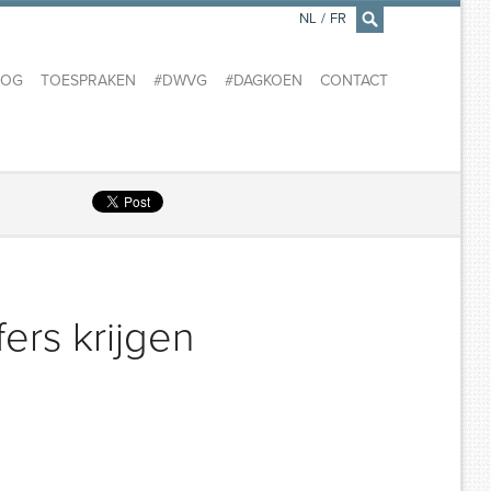
NL
/
FR
×
LOG
TOESPRAKEN
#DWVG
#DAGKOEN
CONTACT
fers krijgen