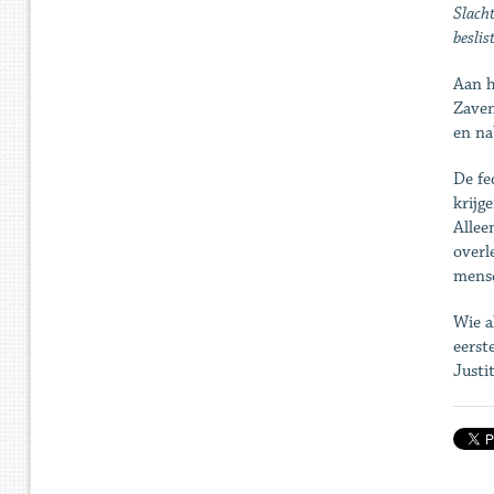
Slacht
beslis
Aan h
Zaven
en na
De fe
krijg
Allee
overl
mense
Wie a
eerst
Justi