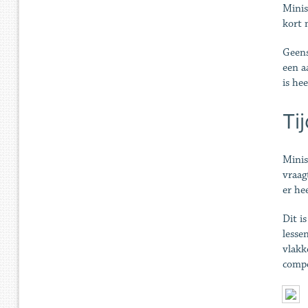
Minis
kort 
Geens
een a
is he
Ti
Minis
vraag
er he
Dit i
lesse
vlakk
compe