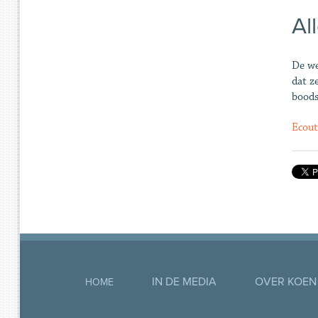
Al
De we
dat z
boods
Ecout
IN DE MEDIA
OVER KOEN
HOME