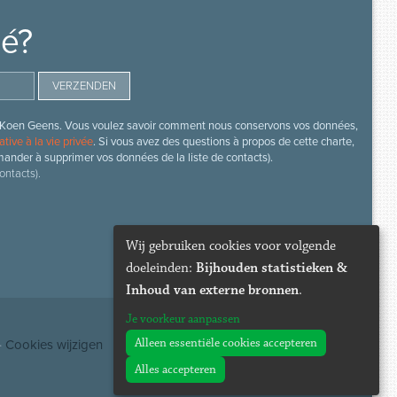
mé?
s de Koen Geens. Vous voulez savoir comment nous conservons vos données,
ative à la vie privée
. Si vous avez des questions à propos de cette charte,
mander à supprimer vos données de la liste de contacts).
ontacts).
Wij gebruiken cookies voor volgende
doeleinden:
Bijhouden statistieken &
Inhoud van externe bronnen
.
Je voorkeur aanpassen
Alleen essentiële cookies accepteren
·
Cookies wijzigen
Alles accepteren