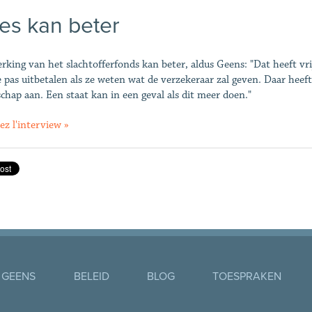
les kan beter
rking van het slachtofferfonds kan beter, aldus Geens: "Dat heeft vr
e pas uitbetalen als ze weten wat de verzekeraar zal geven. Daar heeft 
chap aan. Een staat kan in een geval als dit meer doen."
ez l'interview »
 GEENS
BELEID
BLOG
TOESPRAKEN