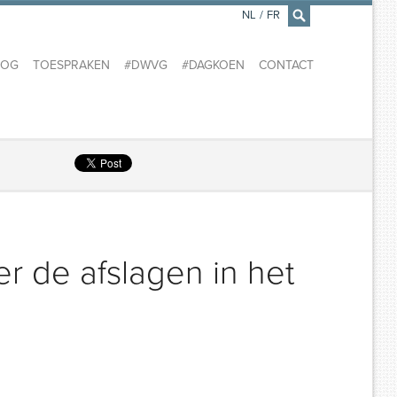
NL
/
FR
×
LOG
TOESPRAKEN
#DWVG
#DAGKOEN
CONTACT
r de afslagen in het