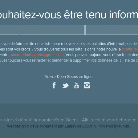
uhaitez-vous être tenu infor
 vue de faire partie de la liste pour recevrez alors les bulletins d’information
ls sont vos droits ? Vous trouverez tous les détails dans notre nouvelle
charte rel
vante :
secretariaat.geens@gmail.com
. Vous pouvez toujours vous rétracter et de
vez toujours vous rétracter et demander à supprimer vos données de la liste de c
Suivez
Koen Geens
en ligne:
nistre et député honoraire
Koen Geens
· Alle rechten voorbehouden 
Webdesign & développement par Zenjoy de Louvain
. Powered by
Nimbu
.