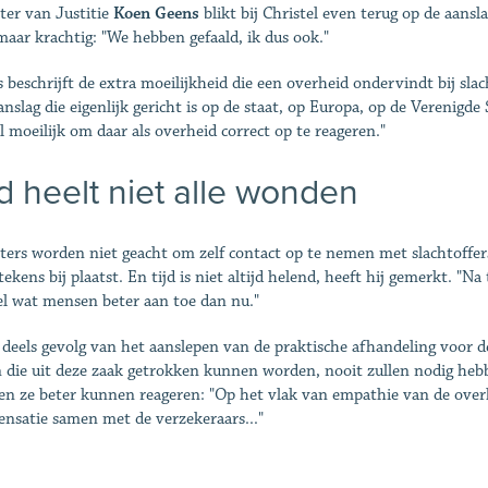
ter van Justitie
Koen Geens
blikt bij Christel even terug op de aansla
maar krachtig: "We hebben gefaald, ik dus ook."
 beschrijft de extra moeilijkheid die een overheid ondervindt bij slac
anslag die eigenlijk gericht is op de staat, op Europa, op de Verenigd
el moeilijk om daar als overheid correct op te reageren."
jd heelt niet alle wonden
ters worden niet geacht om zelf contact op te nemen met slachtoffers
tekens bij plaatst. En tijd is niet altijd helend, heeft hij gemerkt. "
el wat mensen beter aan toe dan nu."
s deels gevolg van het aanslepen van de praktische afhandeling voor d
n die uit deze zaak getrokken kunnen worden, nooit zullen nodig heb
en ze beter kunnen reageren: "Op het vlak van empathie van de overhe
nsatie samen met de verzekeraars..."