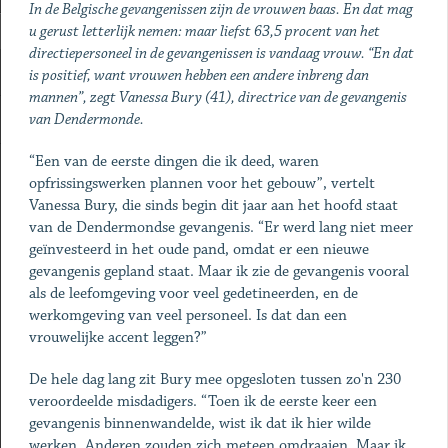
In de Belgische gevangenissen zijn de vrouwen baas. En dat mag
u gerust letterlijk nemen: maar liefst 63,5 procent van het
directiepersoneel in de gevangenissen is vandaag vrouw. “En dat
is positief, want vrouwen hebben een andere inbreng dan
mannen”, zegt Vanessa Bury (41), directrice van de gevangenis
van Dendermonde.
“Een van de eerste dingen die ik deed, waren
opfrissingswerken plannen voor het gebouw”, vertelt
Vanessa Bury, die sinds begin dit jaar aan het hoofd staat
van de Dendermondse gevangenis. “Er werd lang niet meer
geïnvesteerd in het oude pand, omdat er een nieuwe
gevangenis gepland staat. Maar ik zie de gevangenis vooral
als de leefomgeving voor veel gedetineerden, en de
werkomgeving van veel personeel. Is dat dan een
vrouwelijke accent leggen?”
De hele dag lang zit Bury mee opgesloten tussen zo'n 230
veroordeelde misdadigers. “Toen ik de eerste keer een
gevangenis binnenwandelde, wist ik dat ik hier wilde
werken. Anderen zouden zich meteen omdraaien. Maar ik