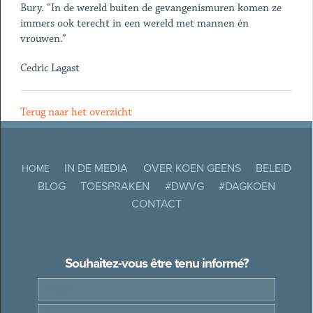
Bury. “In de wereld buiten de gevangenismuren komen ze
immers ook terecht in een wereld met mannen én
vrouwen.”
Cedric Lagast
Terug naar het overzicht
IN DE MEDIA
OVER KOEN GEENS
BELEID
HOME
BLOG
TOESPRAKEN
#DWVG
#DAGKOEN
CONTACT
Souhaitez-vous être tenu informé?