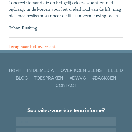
Concreet: iemand die op het gelijkvloers woont en niet
bijdraagt in de kosten voor het onderhoud van de lift, mag
niet mee beslissen wanneer de lift aan vernieuwing toe is.
Johan Rasking
Terug naar het overzicht
IN DE MEDIA
OVER KOEN GEENS
BELEID
HOME
BLOG
TOESPRAKEN
#DWVG
#DAGKOEN
CONTACT
Souhaitez-vous être tenu informé?