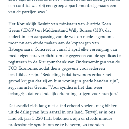
een conflict waarbij een groep appartementseigenaars een
van de partijen was.”
Het Koninklijk Besluit van ministers van Justitie Koen
Geens (CD&V) en Middenstand Willy Borsus (MR), dat
kadert in een aanpassing van de wet op mede-eigendom,
moet nu een einde maken aan de kopzorgen van
flateigenaars. Concreet is vanaf 1 april elke vereniging van
mede-eigenaars verplicht om de gegevens van de syndicus te
registeren in de Kruispuntbank van Onder­nemingen van de
FOD Economie, zodat diens gegevens voor iedereen
beschikbaar zijn. “Bedoeling is dat bewoners erdoor het
gevoel krijgen dat zij en hun woning in goede handen zijn”,
zegt ­minister Geens. “Voor syndici is het dan weer
belangrijk dat ze eindelijk erkenning krijgen voor hun job.”
Dat syndici zich lang niet altijd erkend voelen, mag blijken
uit de daling van hun aantal in ons land. Terwijl er in ons
land elk jaar 3.220 flats bijkomen, zijn er steeds minder
professionele syndici om ze te beheren, zo toonden