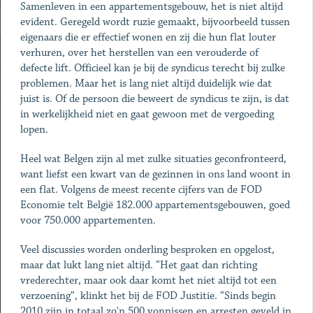
Samenleven in een appartements­gebouw, het is niet altijd
evident. Geregeld wordt ruzie gemaakt, bijvoorbeeld tussen
eigenaars die er effectief wonen en zij die hun flat louter
verhuren, over het herstellen van een verouderde of
defecte lift. Officieel kan je bij de syndicus terecht bij zulke
problemen. Maar het is lang niet altijd duidelijk wie dat
juist is. Of de persoon die beweert de syndicus te zijn, is dat
in werkelijkheid niet en gaat gewoon met de vergoeding
lopen.
Heel wat Belgen zijn al met zulke ­situaties geconfronteerd,
want liefst een kwart van de gezinnen in ons land woont in
een flat. Volgens de meest recente cijfers van de FOD
Economie telt België 182.000 appartementsgebouwen, goed
voor 750.000 appartementen.
Veel discussies worden onderling besproken en opgelost,
maar dat lukt lang niet altijd. “Het gaat dan richting
vrederechter, maar ook daar komt het niet altijd tot een
verzoening”, klinkt het bij de FOD Justitie. “Sinds begin
2010 zijn in totaal zo'n 500 vonnissen en arresten geveld in