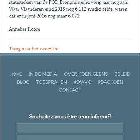
statistieken van de FOD Economie eind vorig jaar nog aan.
Waar Vlaanderen eind 2015 nog 6.112 syndici telde, waren
dat er in juni 2016 nog maar 6.072.
Annelies Roose
Terug naar het overzicht
IN DE MEDIA
OVER KOEN GEENS
BELEID
HOME
BLOG
TOESPRAKEN
#DWVG
#DAGKOEN
CONTACT
Souhaitez-vous être tenu informé?