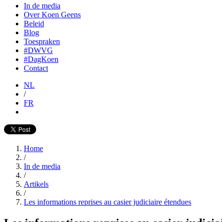
In de media
Over Koen Geens
Beleid
Blog
Toespraken
#DWVG
#DagKoen
Contact
NL
/
FR
Home
/
In de media
/
Artikels
/
Les informations reprises au casier judiciaire étendues