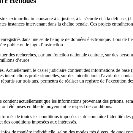
ire étendues
es extraordinaire consacré à la justice, à la sécurité et à la défense, (
entes instances intervenant dans la chaîne pénale. Ces projets entraîneron
t enregistrés dans une seule banque de données électronique. Lors de l’e
ère public ou le juge d’instruction.
uer des recherches, par une fonction nationale centrale, sur des personne
millions d’euros.
dues. Actuellement, le casier judiciaire contient des informations de bas
 interdictions professionnelles, sur des interdictions d’avoir des conta
épartis sur trois ans, permettra de réaliser un registre de l’exécution d
e contient actuellement que les informations provenant des prisons, sera
 ont été mises en liberté moyennant le respect de conditions.
ormés de toutes les conditions imposées et de connaître l’identité des 
ct des conditions imposées aux intéressés.
ces infos de manière individuelle, selon des modes très divers, de quoi co