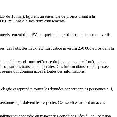
LLB du 15 mai), figurent un ensemble de projets visant à la
t 8,8 millions d’euros d’investissements.
nregistrement d’un PV, parquets et juges d’instruction seront avertis.
s, des faits, des lieux, etc. La Justice investira 250 000 euros dans la
e (identité du condamné, référence du jugement ou de l’arrêt, peine
cts ou sur des transactions pénales. Ces informations sont dispersées
es peines qui donnera accès à toutes ces informations.
 élargie et reprendra toutes les données concernant les personnes qui,
personnes qui doivent les respecter. Ces services auront un accès
mpliquer tout contrôle du respect des conditions liées à une libération