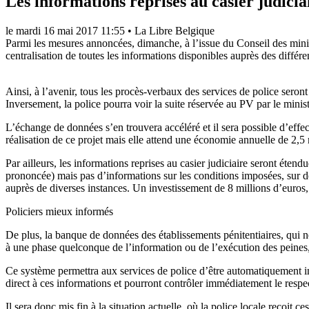
Les informations reprises au casier judicia
le
mardi 16 mai 2017 11:55
•
La Libre Belgique
Parmi les mesures annoncées, dimanche, à l’issue du Conseil des ministr
centralisation de toutes les informations disponibles auprès des différ
Ainsi, à l’avenir, tous les procès-verbaux des services de police seron
Inversement, la police pourra voir la suite réservée au PV par le minist
L’échange de données s’en trouvera accéléré et il sera possible d’effect
réalisation de ce projet mais elle attend une économie annuelle de 2,5 
Par ailleurs, les informations reprises au casier judiciaire seront éten
prononcée) mais pas d’informations sur les conditions imposées, sur des
auprès de diverses instances. Un investissement de 8 millions d’euros, r
Policiers mieux informés
De plus, la banque de données des établissements pénitentiaires, qui n
à une phase quelconque de l’information ou de l’exécution des peines,
Ce système permettra aux services de police d’être automatiquement inf
direct à ces informations et pourront contrôler immédiatement le respe
Il sera donc mis fin à la situation actuelle, où la police locale reçoit 