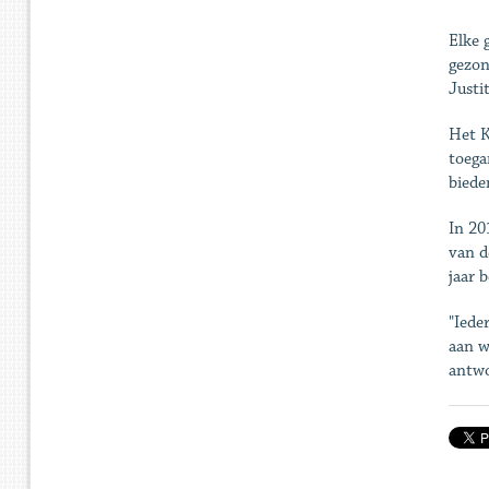
Elke 
gezon
Justi
Het K
toega
biede
In 20
van d
jaar 
"Iede
aan w
antwo