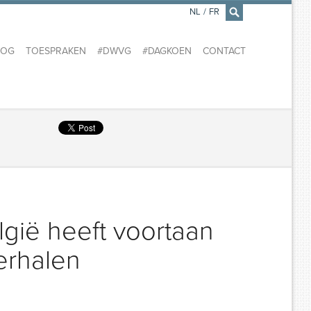
NL
/
FR
×
LOG
TOESPRAKEN
#DWVG
#DAGKOEN
CONTACT
gië heeft voortaan
erhalen