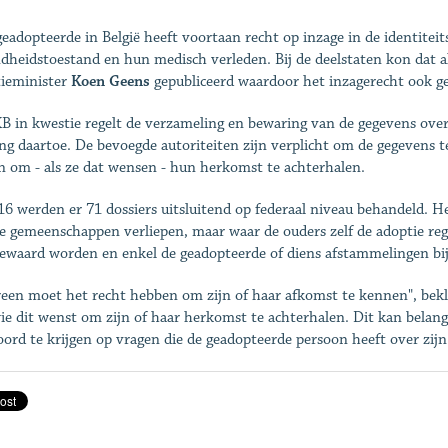
geadopteerde in België heeft voortaan recht op inzage in de identitei
dheidstoestand en hun medisch verleden. Bij de deelstaten kon dat al
tieminister
Koen Geens
gepubliceerd waardoor het inzagerecht ook gel
B in kwestie regelt de verzameling en bewaring van de gegevens over
ng daartoe. De bevoegde autoriteiten zijn verplicht om de gegevens t
n om - als ze dat wensen - hun herkomst te achterhalen.
16 werden er 71 dossiers uitsluitend op federaal niveau behandeld. He
e gemeenschappen verliepen, maar waar de ouders zelf de adoptie r
bewaard worden en enkel de geadopteerde of diens afstammelingen bij
reen moet het recht hebben om zijn of haar afkomst te kennen", be
ie dit wenst om zijn of haar herkomst te achterhalen. Dit kan belan
ord te krijgen op vragen die de geadopteerde persoon heeft over zijn