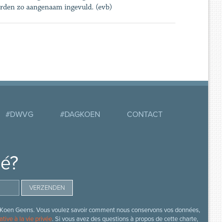
erden zo aangenaam ingevuld. (evb)
#DWVG
#DAGKOEN
CONTACT
mé?
s de Koen Geens. Vous voulez savoir comment nous conservons vos données,
ative à la vie privée
. Si vous avez des questions à propos de cette charte,