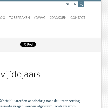
NL
/
FR
×
LOG
TOESPRAKEN
#DWVG
#DAGKOEN
CONTACT
vijfdejaars
Schriek luisterden aandachtig naar de uiteenzetting
eressante vragen werden afgevuurd, zoals waarom