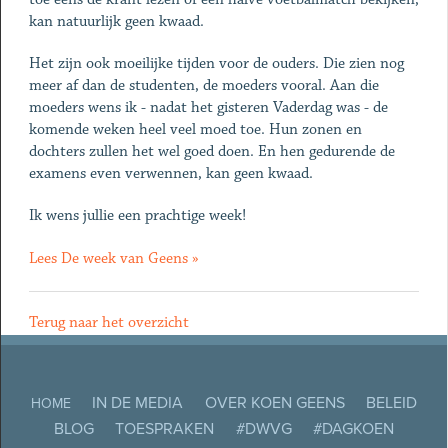
kan natuurlijk geen kwaad.
Het zijn ook moeilijke tijden voor de ouders. Die zien nog
meer af dan de studenten, de moeders vooral. Aan die
moeders wens ik - nadat het gisteren Vaderdag was - de
komende weken heel veel moed toe. Hun zonen en
dochters zullen het wel goed doen. En hen gedurende de
examens even verwennen, kan geen kwaad.
Ik wens jullie een prachtige week!
Lees De week van Geens »
Terug naar het overzicht
IN DE MEDIA
OVER KOEN GEENS
BELEID
HOME
BLOG
TOESPRAKEN
#DWVG
#DAGKOEN