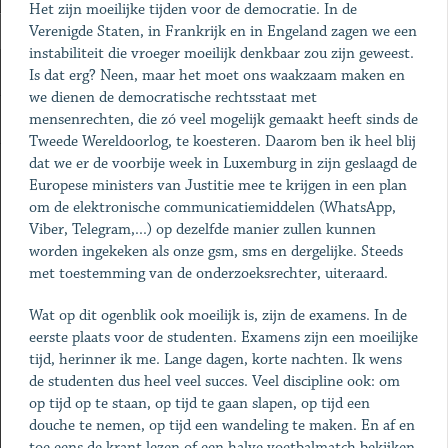
Het zijn moeilijke tijden voor de democratie. In de
Verenigde Staten, in Frankrijk en in Engeland zagen we een
instabiliteit die vroeger moeilijk denkbaar zou zijn geweest.
Is dat erg? Neen, maar het moet ons waakzaam maken en
we dienen de democratische rechtsstaat met
mensenrechten, die zó veel mogelijk gemaakt heeft sinds de
Tweede Wereldoorlog, te koesteren. Daarom ben ik heel blij
dat we er de voorbije week in Luxemburg in zijn geslaagd de
Europese ministers van Justitie mee te krijgen in een plan
om de elektronische communicatiemiddelen (WhatsApp,
Viber, Telegram,...) op dezelfde manier zullen kunnen
worden ingekeken als onze gsm, sms en dergelijke. Steeds
met toestemming van de onderzoeksrechter, uiteraard.
Wat op dit ogenblik ook moeilijk is, zijn de examens. In de
eerste plaats voor de studenten. Examens zijn een moeilijke
tijd, herinner ik me. Lange dagen, korte nachten. Ik wens
de studenten dus heel veel succes. Veel discipline ook: om
op tijd op te staan, op tijd te gaan slapen, op tijd een
douche te nemen, op tijd een wandeling te maken. En af en
toe eens de krant lezen of een halve voetbalmatch bekijken,