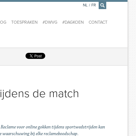
NL
/
FR
×
LOG
TOESPRAKEN
#DWVG
#DAGKOEN
CONTACT
ijdens de match
. Reclame voor online gokken tijdens sportwedstrijden kan
hte waarschuwing bij elke reclameboodschap.