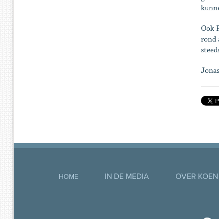
kunne
Ook P
rond 
steed
Jona
IN DE MEDIA
OVER KOEN
HOME