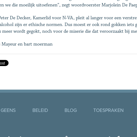
n we die moeilijk uitoefenen”, zegt woordvoerster Marjolein De Pae
eter De Decker, Kamerlid voor N-VA, pleit al langer voor een verstren
alcohol zijn er ethische normen. Dus moest er ook rond gokken iets g
s meer wordt gegokt, noch voor de miserie die dat veroorzaakt bij me
s Mayeur en bart moerman
 GEENS
BELEID
BLOG
TOESPRAKEN