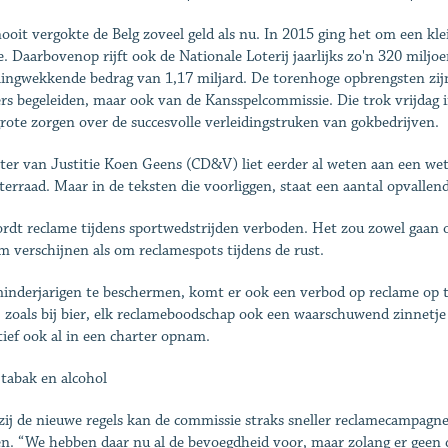
ooit vergokte de Belg zoveel geld als nu. In 2015 ging het om een kle
e. Daarbovenop rijft ook de Nationale Loterij jaarlijks zo'n 320 milj
lingwekkende bedrag van 1,17 miljard. De torenhoge opbrengsten zijn 
rs begeleiden, maar ook van de Kansspelcommissie. Die trok vrijdag
grote zorgen over de succesvolle verleidingstruken van gokbedrijven.
ter van Justitie Koen Geens (CD&V) liet eerder al weten aan een w
terraad. Maar in de teksten die voorliggen, staat een aantal opvallen
rdt reclame tijdens sportwedstrijden verboden. Het zou zowel gaan 
m verschijnen als om reclamespots tijdens de rust.
nderjarigen te beschermen, komt er ook een verbod op reclame op tv
 zoals bij bier, elk reclameboodschap ook een waarschuwend zinnetje 
atief ook al in een charter opnam.
 tabak en alcohol
ij de nieuwe regels kan de commissie straks sneller reclamecampagnes
n. “We hebben daar nu al de bevoegdheid voor, maar zolang er geen du