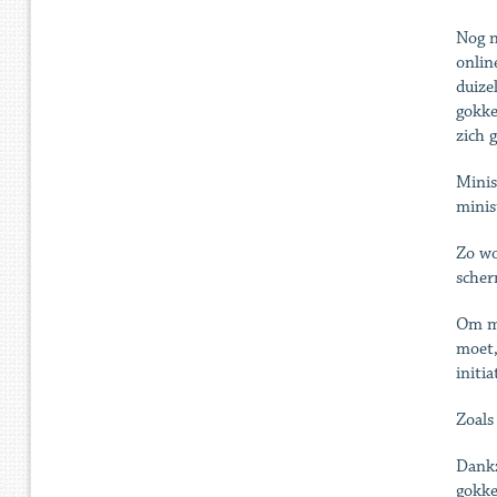
Nog n
onlin
duize
gokke
zich 
Minis
minis
Zo wo
scher
Om mi
moet,
initi
Zoals
Dankz
gokke