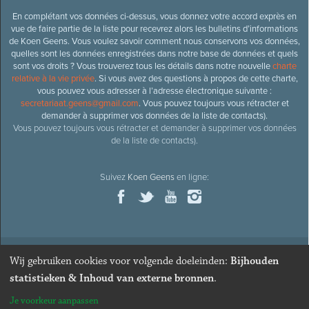
En complétant vos données ci-dessus, vous donnez votre accord exprès en
vue de faire partie de la liste pour recevrez alors les bulletins d’informations
de Koen Geens. Vous voulez savoir comment nous conservons vos données,
quelles sont les données enregistrées dans notre base de données et quels
sont vos droits ? Vous trouverez tous les détails dans notre nouvelle
charte
relative à la vie privée
. Si vous avez des questions à propos de cette charte,
vous pouvez vous adresser à l’adresse électronique suivante :
secretariaat.geens@gmail.com
. Vous pouvez toujours vous rétracter et
demander à supprimer vos données de la liste de contacts).
Vous pouvez toujours vous rétracter et demander à supprimer vos données
de la liste de contacts).
Suivez
Koen Geens
en ligne:
Wij gebruiken cookies voor volgende doeleinden:
Bijhouden
© 2026
Ancien ministre et député honoraire
Koen Geens
· Alle
statistieken & Inhoud van externe bronnen
.
rechten voorbehouden ·
Cookies wijzigen
Je voorkeur aanpassen
Webdesign & développement par Zenjoy de Louvain
. Powered by
Nimbu
.