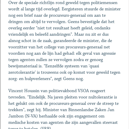
Over de speciale richtlijn rond geweld tegen politiemensen
wordt al lange tijd overlegd. Eergisteren stuurde de minister
nog een brief naar de procureurs-generaal om aan te
dringen om altijd te vervolgen. Geens bevestigde dat het
overleg eerder "niet tot resultaat heeft geleid, ondanks
vriendelijk en beleefd aandringen". Maar nu zit er dus
alsnog schot in de zaak, garandeerde de minister, die de
voorzitter van het college van procureurs-generaal net
voordien nog aan de lijn had gehad: elk geval van agressie
tegen agenten zullen ze vervolgen zodra er genoeg
bewijsmateriaal is. "Eenzelfde systeem van 'quasi
zerotolerantie' is trouwens ook op komst voor geweld tegen
zorg- en hulpverleners", zegt Geens nog.
Vincent Houssin van politievakbond VSOA reageert
tevreden. "Eindelijk. Na jaren pleiten voor nultolerantie is
het gelukt om ook de procureurs-generaal over de streep te
trekken", zegt hij. Minister van Binnenlandse Zaken Jan
Jambon (N-VA) herhaalde ook zijn engagement om
medische kosten van agenten die zijn aangevallen steevast
terug te betalen. (SRB)