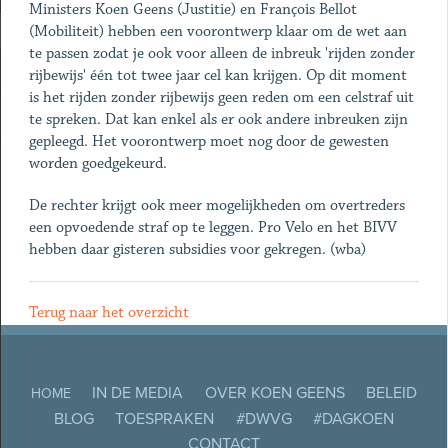
Ministers Koen Geens (Justitie) en François Bellot
(Mobiliteit) hebben een voorontwerp klaar om de wet aan
te passen zodat je ook voor alleen de inbreuk 'rijden zonder
rijbewijs' één tot twee jaar cel kan krijgen. Op dit moment
is het rijden zonder rijbewijs geen reden om een celstraf uit
te spreken. Dat kan enkel als er ook andere inbreuken zijn
gepleegd. Het voorontwerp moet nog door de gewesten
worden goedgekeurd.
De rechter krijgt ook meer mogelijkheden om overtreders
een opvoedende straf op te leggen. Pro Velo en het BIVV
hebben daar gisteren subsidies voor gekregen. (wba)
Terug naar het overzicht
IN DE MEDIA
OVER KOEN GEENS
BELEID
HOME
BLOG
TOESPRAKEN
#DWVG
#DAGKOEN
CONTACT