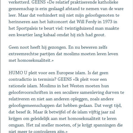
verketterd. GEENS «De relatief praktiserende katholieke
gemeenschap is erin geslaagd afstand te nemen van de ware
leer. Maar dat verhindert mij niet mijn geloofsgenoten te
herinneren aan het luitconcert dat Will Ferdy in 1973 in
het Sportpaleis te beurt viel: twintigduizend man maakte
een kwartier lang kabaal omdat hij zich had geout.
Geen noot heeft hij gezongen. En nu beweren zelfs
extreemrechtse partijen dat moslims moeten leren leven
met homoseksualiteit.»
HUMO U pleit voor een Europese islam. Is dat geen
contradictio in terminis? GEENS «Ik pleit voor een
rationele islam. Moslims in het Westen moeten hun
geloofsvoorschriften in een seculiere samenleving durven te
relativeren en niet aan anderen opleggen, zoals andere
geloofsgemeenschappen dat hebben gedaan. Dat vergt tijd,
dat besef ik. Maar ik betwijfel of de islam vijftig jaar zal
krijgen om geleidelijk aan met homoseksualiteit te leren
omgaan. Het zal sneller moeten, of je krijgt spanningen die
niet meer te controleren zijn.»