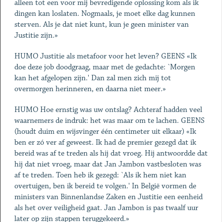
alleen tot een voor mij bevredigende oplossing kom als ik
dingen kan loslaten. Nogmaals, je moet elke dag kunnen
sterven. Als je dat niet kunt, kun je geen minister van
Justitie zijn.»
HUMO Justitie als metafoor voor het leven? GEENS «Ik
doe deze job doodgraag, maar met de gedachte: `Morgen
kan het afgelopen zijn.' Dan zal men zich mij tot
overmorgen herinneren, en daarna niet meer.»
HUMO Hoe ernstig was uw ontslag? Achteraf hadden veel
waarnemers de indruk: het was maar om te lachen. GEENS
(houdt duim en wijsvinger één centimeter uit elkaar) «Ik
ben er zó ver af geweest. Ik had de premier gezegd dat ik
bereid was af te treden als hij dat vroeg. Hij antwoordde dat
hij dat niet vroeg, maar dat Jan Jambon vastbesloten was
af te treden. Toen heb ik gezegd: `Als ik hem niet kan
overtuigen, ben ik bereid te volgen.' In België vormen de
ministers van Binnenlandse Zaken en Justitie een eenheid
als het over veiligheid gaat. Jan Jambon is pas twaalf uur
later op zijn stappen teruggekeerd.»