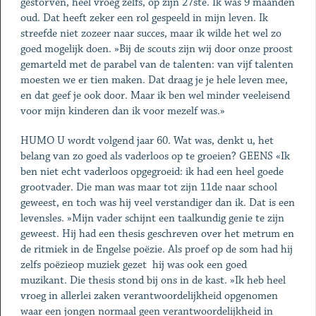
gestorven, heel vroeg zelfs, op zijn 27ste. Ik was 9 maanden
oud. Dat heeft zeker een rol gespeeld in mijn leven. Ik
streefde niet zozeer naar succes, maar ik wilde het wel zo
goed mogelijk doen. »Bij de scouts zijn wij door onze proost
gemarteld met de parabel van de talenten: van vijf talenten
moesten we er tien maken. Dat draag je je hele leven mee,
en dat geef je ook door. Maar ik ben wel minder veeleisend
voor mijn kinderen dan ik voor mezelf was.»
HUMO U wordt volgend jaar 60. Wat was, denkt u, het
belang van zo goed als vaderloos op te groeien? GEENS «Ik
ben niet echt vaderloos opgegroeid: ik had een heel goede
grootvader. Die man was maar tot zijn 11de naar school
geweest, en toch was hij veel verstandiger dan ik. Dat is een
levensles. »Mijn vader schijnt een taalkundig genie te zijn
geweest. Hij had een thesis geschreven over het metrum en
de ritmiek in de Engelse poëzie. Als proef op de som had hij
zelfs poëzieop muziek gezet ­ hij was ook een goed
muzikant. Die thesis stond bij ons in de kast. »Ik heb heel
vroeg in allerlei zaken verantwoordelijkheid opgenomen
waar een jongen normaal geen verantwoordelijkheid in