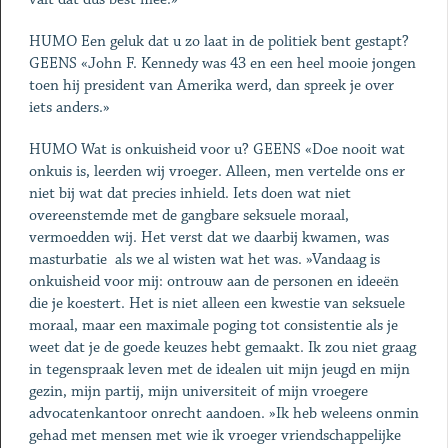
HUMO Een geluk dat u zo laat in de politiek bent gestapt?
GEENS «John F. Kennedy was 43 en een heel mooie jongen
toen hij president van Amerika werd, dan spreek je over
iets anders.»
HUMO Wat is onkuisheid voor u? GEENS «Doe nooit wat
onkuis is, leerden wij vroeger. Alleen, men vertelde ons er
niet bij wat dat precies inhield. Iets doen wat niet
overeenstemde met de gangbare seksuele moraal,
vermoedden wij. Het verst dat we daarbij kwamen, was
masturbatie ­ als we al wisten wat het was. »Vandaag is
onkuisheid voor mij: ontrouw aan de personen en ideeën
die je koestert. Het is niet alleen een kwestie van seksuele
moraal, maar een maximale poging tot consistentie als je
weet dat je de goede keuzes hebt gemaakt. Ik zou niet graag
in tegenspraak leven met de idealen uit mijn jeugd en mijn
gezin, mijn partij, mijn universiteit of mijn vroegere
advocatenkantoor onrecht aandoen. »Ik heb weleens onmin
gehad met mensen met wie ik vroeger vriendschappelijke