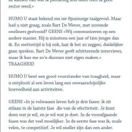
rector werd.»
HUMO U staat bekend om uw fijnzinnige taalgevoel. Maar
had u niet graag, zoals Bart De Wever, met scorende
oneliners gestrooid? GEENS «Wij communiceren op een
andere manier. Hij is minstens een jaar of tien jonger dan
ik. En mettertijd is hij ook, laat ik het zo zeggen, duidelijker
gaan spreken. Bart De Wever geeft schitterende interviews,
maar ik kan me zo'n discours niet eigen maken.»
TRAAGHEID
HUMO U bent een groot voorstander van traagheid, maar
u ontplooit al een leven lang een onwaarschijnlijke
hoeveelheid aan activiteiten.
GEENS «In je volwassen leven heb je drie fasen: ik zit
stilaan in de laatste fase ­ die van de efectiviteit. Je kunt
doen wat je wil, en je wil wat je doet. In de voorafgaande
fasen was dat veel moeilijker. In de eerste fase was ik, zoals
velen, te competitief. Je wil sneller zijn dan een ander.