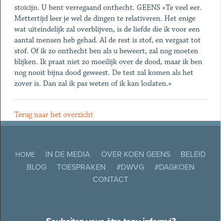
stoïcijn. U bent verregaand onthecht. GEENS «Te veel eer.
Mettertijd leer je wel de dingen te relativeren. Het enige
wat uiteindelijk zal overblijven, is de liefde die ik voor een
aantal mensen heb gehad. Al de rest is stof, en vergaat tot
stof. Of ik zo onthecht ben als u beweert, zal nog moeten
blijken. Ik praat niet zo moeilijk over de dood, maar ik ben
nog nooit bijna dood geweest. De test zal komen als het
zover is. Dan zal ik pas weten of ik kan loslaten.»
Terug naar het overzicht
IN DE MEDIA
OVER KOEN GEENS
BELEID
HOME
BLOG
TOESPRAKEN
#DWVG
#DAGKOEN
CONTACT