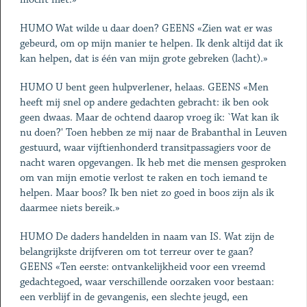
HUMO Wat wilde u daar doen? GEENS «Zien wat er was
gebeurd, om op mijn manier te helpen. Ik denk altijd dat ik
kan helpen, dat is één van mijn grote gebreken (lacht).»
HUMO U bent geen hulpverlener, helaas. GEENS «Men
heeft mij snel op andere gedachten gebracht: ik ben ook
geen dwaas. Maar de ochtend daarop vroeg ik: `Wat kan ik
nu doen?' Toen hebben ze mij naar de Brabanthal in Leuven
gestuurd, waar vijftienhonderd transitpassagiers voor de
nacht waren opgevangen. Ik heb met die mensen gesproken
om van mijn emotie verlost te raken en toch iemand te
helpen. Maar boos? Ik ben niet zo goed in boos zijn als ik
daarmee niets bereik.»
HUMO De daders handelden in naam van IS. Wat zijn de
belangrijkste drijfveren om tot terreur over te gaan?
GEENS «Ten eerste: ontvankelijkheid voor een vreemd
gedachtegoed, waar verschillende oorzaken voor bestaan:
een verblijf in de gevangenis, een slechte jeugd, een