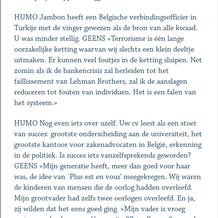
HUMO Jambon heeft een Belgische verbindingsofficier in
Turkije met de vinger gewezen als de bron van alle kwaad.
U was minder stellig. GEENS «Terrorisme is één lange
oorzakelijke ketting waarvan wij slechts een klein deeltje
uitmaken. Er kunnen veel foutjes in de ketting sluipen. Net
zomin als ik de bankencrisis zal herleiden tot het
faillissement van Lehman Brothers, zal ik de aanslagen
reduceren tot fouten van individuen. Het is een falen van
het systeem.»
HUMO Nog even iets over uzelf. Uw cv leest als een stoet
van succes: grootste onderscheiding aan de universiteit, het
grootste kantoor voor zakenadvocaten in België, erkenning
in de politiek. Is succes iets vanzelfsprekends geworden?
GEENS «Mijn generatie heeft, meer dan goed voor haar
was, de idee van `Plus est en vous' meegekregen. Wij waren
de kinderen van mensen die de oorlog hadden overleefd.
Mijn grootvader had zelfs twee oorlogen overleefd. En ja,
zij wilden dat het eens goed ging. »Mijn vader is vroeg