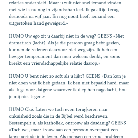
relaties onderhield. Maar u zult niet snel iemand vinden
met wie ik nu nog in vijandschap leef. Ik ga altijd terug,
desnoods na vijf jaar. En nog nooit heeft iemand een
uitgestoken hand geweigerd.»
HUMO Uw ego zit u daarbij niet in de weg? GEENS «Niet
dramatisch (lacht). Als je die persoon graag hebt gezien,
kunnen de redenen daarvoor niet weg zijn. Ik heb een
heviger temperament dan men weleens denkt, en soms
breekt een vriendschappelijke relatie daarop.»
HUMO U bent niet zo soft als u lijkt? GEENS «Dan kun je
niet doen wat ik heb gedaan. Ik ben niet bepaald hard, maar
als ik ga voor datgene waarover ik diep heb nagedacht, hou
je mij niet tegen.»
HUMO Oké. Laten we toch even terugkeren naar
onkuisheid zoals die in de Bijbel werd beschreven.
Bestempelt u, als katholiek, ontrouw als dusdanig? GEENS
«Toch wel, maar trouw aan een persoon overspant een
lange periode in je leven. Als mensen een groot probleem