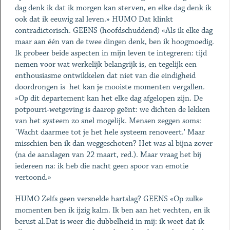
dag denk ik dat ik morgen kan sterven, en elke dag denk ik
ook dat ik eeuwig zal leven.» HUMO Dat klinkt
contradictorisch. GEENS (hoofdschuddend) «Als ik elke dag
maar aan één van de twee dingen denk, ben ik hoogmoedig.
Ik probeer beide aspecten in mijn leven te integreren: tijd
nemen voor wat werkelijk belangrijk is, en tegelijk een
enthousiasme ontwikkelen dat niet van die eindigheid
doordrongen is ­ het kan je mooiste momenten vergallen.
»Op dit departement kan het elke dag afgelopen zijn. De
potpourri-wetgeving is daarop geënt: we dichten de lekken
van het systeem zo snel mogelijk. Mensen zeggen soms:
`Wacht daarmee tot je het hele systeem renoveert.' Maar
misschien ben ik dan weggeschoten? Het was al bijna zover
(na de aanslagen van 22 maart, red.). Maar vraag het bij
iedereen na: ik heb die nacht geen spoor van emotie
vertoond.»
HUMO Zelfs geen versnelde hartslag? GEENS «Op zulke
momenten ben ik ijzig kalm. Ik ben aan het vechten, en ik
berust al.Dat is weer die dubbelheid in mij: ik weet dat ik