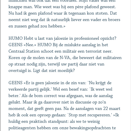
misschien was ook dat een voordeel. Mijn vader was een
knappe man. Wie weet was hij een père plafond geweest.
Nu had ik geen plafond waar ik tegenaan kon stoten. Dat
neemt niet weg dat ik natuurlijk liever een vader en broers
en zussen gehad zou hebben.»
HUMO Hebt u last van jaloezie in professioneel opzicht?
GEENS «Nee.» HUMO Bij de mislukte aanslag in het
Centraal Station schoot een militair een terrorist neer.
Koren op de molen van de N-VA, die beweert dat militairen
op straat nodig zijn, terwijl uw partij daar niet van
overtuigd is. Ligt dat niet moeilijk?
GEENS «Er is geen jaloezie in de zin van: `Nu krijgt de
verkeerde partij gelijk.' Wel een besef van: `Ik weet wel
beter.' Als de bom correct was afgegaan, was de aanslag
gelukt. Maar ik ga daarover niet in discussie op zo'n
moment, dat geeft geen pas. Na de aanslagen van 22 maart
heb ik ook een oproep gedaan: `Stop met recupereren.' »Ik
huldig een praktisch standpunt: als we te weinig
politieagenten hebben om onze bewakingsopdrachten te