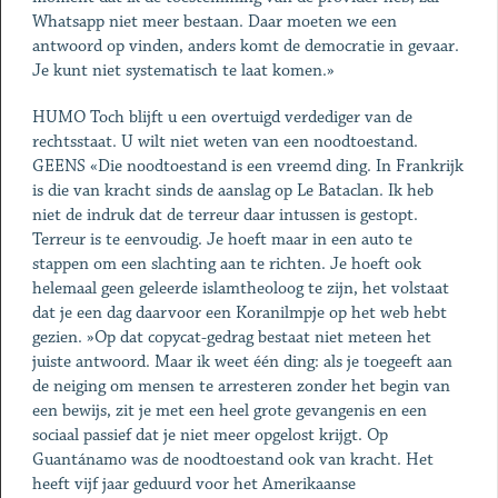
Whatsapp niet meer bestaan. Daar moeten we een
antwoord op vinden, anders komt de democratie in gevaar.
Je kunt niet systematisch te laat komen.»
HUMO Toch blijft u een overtuigd verdediger van de
rechtsstaat. U wilt niet weten van een noodtoestand.
GEENS «Die noodtoestand is een vreemd ding. In Frankrijk
is die van kracht sinds de aanslag op Le Bataclan. Ik heb
niet de indruk dat de terreur daar intussen is gestopt.
Terreur is te eenvoudig. Je hoeft maar in een auto te
stappen om een slachting aan te richten. Je hoeft ook
helemaal geen geleerde islamtheoloog te zijn, het volstaat
dat je een dag daarvoor een Koranilmpje op het web hebt
gezien. »Op dat copycat-gedrag bestaat niet meteen het
juiste antwoord. Maar ik weet één ding: als je toegeeft aan
de neiging om mensen te arresteren zonder het begin van
een bewijs, zit je met een heel grote gevangenis en een
sociaal passief dat je niet meer opgelost krijgt. Op
Guantánamo was de noodtoestand ook van kracht. Het
heeft vijf jaar geduurd voor het Amerikaanse