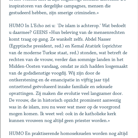
inspiratoren van dergelijke campagnes, mensen die
gestudeerd hebben, zijn smerige criminelen.»
HUMO In L'Echo zei u: `De islam is achterop.' Wat bedoelt
u daarmee? GEENS «Hun beleving van de mensenrechten
komt traag op gang. Ze wankelt zelfs. Abdel Nasser
(Egyptische president, red.) en Kemal Atatürk (oprichter
van de moderne Turkse staat, red.) stonden, wat betreft de
rechten van de vrouw, verder dan sommige landen in het
Midden-Oosten vandaag, omdat ze zich hadden losgemaakt
van de godsdienstige voogdij. Wij zijn door de
ontkerstening en de emancipatie in vijftig jaar tijd
ontzettend geëvolueerd inzake familiale en seksuele
opvattingen. Zij maken die evolutie veel langzamer door.
De vrouw, die in historisch opzicht prominent aanwezig
was in de islam, zou nu weer wat meer op de voorgrond
mogen komen. Ik weet wel: ook in de katholieke kerk
kunnen vrouwen nog altijd geen priester worden.»
HUMO En praktiserende homoseksuelen worden nog altijd