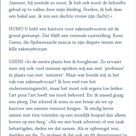
Jammer, hij zoemde zo mooi. Ik heb ook nooit de behoefte
gehad op te vallen door mijn kleding. Sterker, ik heb daar
een hekel aan ­ ik zou een slechte vrouw zijn (lacht).»
HUMO U hebt een kantoor voor zakenadvocaten uit de
grond gestampt. Dat blijft een vreemde vaststelling: Koen
Geens, die fijnbesnaarde man,is in zijn diepste wezen een
kille zakenadvocaat.
GEENS «In de eerste plaats ben ik hoogleraar. Zo ervaart
men mij ook: veel mensen spreken mij aan met `professor'
in plaats van met `minister'. Maar wat boeide mij in het
vak van zakenadvocaat? Ik hou veel van het
ondernemingsrecht, maar het moet ook ergens toe leiden:
l'art pour l'art heeft me nooit bekoord. En: ik smeed graag
een ploeg. Dat schreef ik soms in een brieje als we op
kantoor een nieuwe vennoot kregen: `Ik eindig liever
samen met tien vrienden op een moeilijk bospad dan alleen
boven op een berg.' »Als we een boek schreven of een zaak
behartigden, deden we dat samen. Als er opbrengst was,
deelden we die. Zo probeer ik dat ook op dit departement te