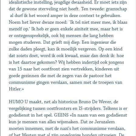
idealistische instelling, jeugdige dwaasheid. Er moet iets zijn
dat de gewone sterveling niet heeft. Ten tweede: gramschap
­ al durf ik het woord amper in deze context te gebruiken.
Noem het liever dwaze moed: `Ik tel niet meer mee, ik blaas
mezelf op.' Ik heb er geen enkele ainiteit mee, maar het is
er ontegensprekelijk, ook bij mensen die lang hebben
mogen studeren. Dat grieft mij diep. Een ingenieur die
zulke daden pleegt, kan ik moeilijk vergeven. Op een kind
dat zoiets doet, word ik ook kwaad, maar dan denk ik: hoe
is het daartoe gekomen? Wij hebben indertijd ook jongens
van 15 naar het oostfront zien vertrekken, kinderen uit
goede gezinnen die met de zegen van de pastoor het
communisme gingen verslaan, samen met de troepen van
Hitler.»
HUMO U maakt, net als historicus Bruno De Wever, de
vergelijking tussen oostfronters en IS-strijders. Telkens is er
godsdienst in het spel. GEENS «In naam van een godsdienst
kun je mensen van alles wijsmaken. Dat ze Jeruzalem
moeten innemen, met de nazi's het communisme verslaan,
of het Westen met al zijn ongelovige honden uitroeien. De