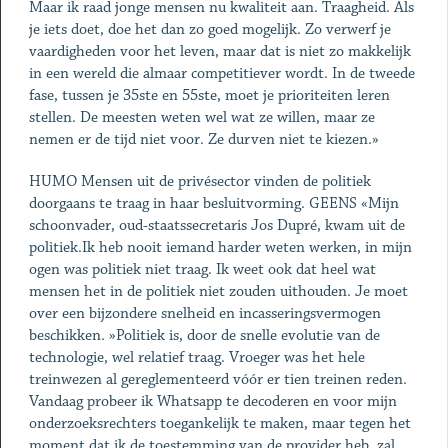
Maar ik raad jonge mensen nu kwaliteit aan. Traagheid. Als
je iets doet, doe het dan zo goed mogelijk. Zo verwerf je
vaardigheden voor het leven, maar dat is niet zo makkelijk
in een wereld die almaar competitiever wordt. In de tweede
fase, tussen je 35ste en 55ste, moet je prioriteiten leren
stellen. De meesten weten wel wat ze willen, maar ze
nemen er de tijd niet voor. Ze durven niet te kiezen.»
HUMO Mensen uit de privésector vinden de politiek
doorgaans te traag in haar besluitvorming. GEENS «Mijn
schoonvader, oud-staatssecretaris Jos Dupré, kwam uit de
politiek.Ik heb nooit iemand harder weten werken, in mijn
ogen was politiek niet traag. Ik weet ook dat heel wat
mensen het in de politiek niet zouden uithouden. Je moet
over een bijzondere snelheid en incasseringsvermogen
beschikken. »Politiek is, door de snelle evolutie van de
technologie, wel relatief traag. Vroeger was het hele
treinwezen al gereglementeerd vóór er tien treinen reden.
Vandaag probeer ik Whatsapp te decoderen en voor mijn
onderzoeksrechters toegankelijk te maken, maar tegen het
moment dat ik de toestemming van de provider heb, zal