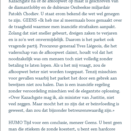
Kazachgate na of de afkoopwet op maat is geschreven van
de diamantlobby en de dubieuze Oezbeekse miljardair
Patokh Chodiev. U staat erom bekend die wet wel genegen
te zijn. GEENS «Ik heb me al meermaals boos gemaakt over
de traagheid waarmee men inanciële strafzaken aanpakt.
Zolang dat niet sneller gebeurt, dreigen zaken te verjaren
en is zo'n wet onvermijdelijk. Daarom is het parket ook
vragende partij. Procureur-generaal Yves Liégeois, die het
vaderschap van de afkoopwet claimt, houdt vol dat het
noodzakelijk was om mensen toch niet volledig zonder
betaling te laten lopen. Als u het mij vraagt, zou de
afkoopwet beter niet worden toegepast. Tenzij misschien
voor gevallen waarbij het parket het door een gebrek aan
bewijzen niet zou halen. Dan is een inanciële regeling
zonder veroordeling misschien wel de elegantste oplossing.
»Over Kazachgate mag ik, als minister van Justitie, niet
veel zeggen. Maar mocht het zo zijn dat er beïnvloeding is
geweest, dan zou dat bijzonder betreurenswaardig zijn.»
HUMO Tijd voor een conclusie, meneer Geens. U bent geen
man die stiekem de zonde koestert, u bent een hardcore