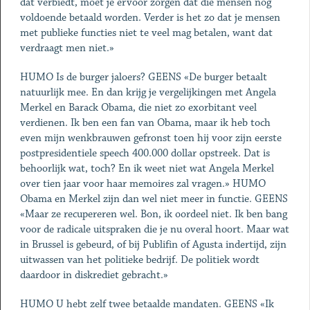
dat verbiedt, moet je ervoor zorgen dat die mensen nog
voldoende betaald worden. Verder is het zo dat je mensen
met publieke functies niet te veel mag betalen, want dat
verdraagt men niet.»
HUMO Is de burger jaloers? GEENS «De burger betaalt
natuurlijk mee. En dan krijg je vergelijkingen met Angela
Merkel en Barack Obama, die niet zo exorbitant veel
verdienen. Ik ben een fan van Obama, maar ik heb toch
even mijn wenkbrauwen gefronst toen hij voor zijn eerste
postpresidentiele speech 400.000 dollar opstreek. Dat is
behoorlijk wat, toch? En ik weet niet wat Angela Merkel
over tien jaar voor haar memoires zal vragen.» HUMO
Obama en Merkel zijn dan wel niet meer in functie. GEENS
«Maar ze recupereren wel. Bon, ik oordeel niet. Ik ben bang
voor de radicale uitspraken die je nu overal hoort. Maar wat
in Brussel is gebeurd, of bij Publifin of Agusta indertijd, zijn
uitwassen van het politieke bedrijf. De politiek wordt
daardoor in diskrediet gebracht.»
HUMO U hebt zelf twee betaalde mandaten. GEENS «Ik