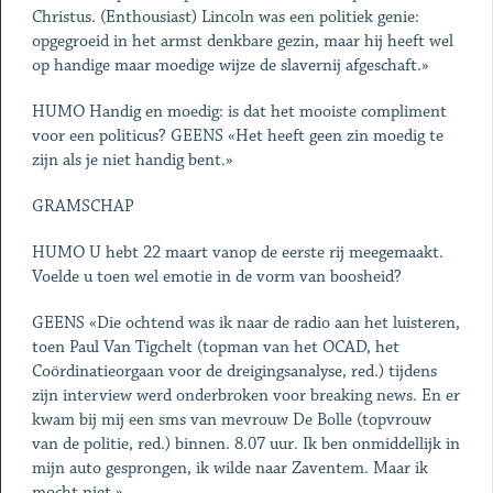
Christus. (Enthousiast) Lincoln was een politiek genie:
opgegroeid in het armst denkbare gezin, maar hij heeft wel
op handige maar moedige wijze de slavernij afgeschaft.»
HUMO Handig en moedig: is dat het mooiste compliment
voor een politicus? GEENS «Het heeft geen zin moedig te
zijn als je niet handig bent.»
GRAMSCHAP
HUMO U hebt 22 maart vanop de eerste rij meegemaakt.
Voelde u toen wel emotie in de vorm van boosheid?
GEENS «Die ochtend was ik naar de radio aan het luisteren,
toen Paul Van Tigchelt (topman van het OCAD, het
Coördinatieorgaan voor de dreigingsanalyse, red.) tijdens
zijn interview werd onderbroken voor breaking news. En er
kwam bij mij een sms van mevrouw De Bolle (topvrouw
van de politie, red.) binnen. 8.07 uur. Ik ben onmiddellijk in
mijn auto gesprongen, ik wilde naar Zaventem. Maar ik
mocht niet.»