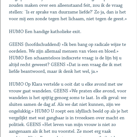
zouden maken over een alleenstaand feit, zou ik de vraag
stellen: `Is er sprake van duurzame liefde?' Zo ja, dan is het
voor mij een zonde tegen het lichaam, niet tegen de geest.»
HUMO Een handige katholieke exit.
GEENS (hoofdschuddend) «Ik ben bang op radicale wijze te
oordelen. We zijn allemaal mensen van vlees en bloed.»
HUMO Een schaamteloos indiscrete vraag: is de lijn bij u
altijd recht geweest? GEENS «Dat is een vraag die ik met
liefde beantwoord, maar ik denk het wel, ja.»
HUMO Op Klara vertelde u ooit dat u elke avond met uw
vrouw gaat wandelen. GEENS «We praten elke avond, voor
wandelen is het spijtig genoeg soms te laat. In elk geval: we
sluiten samen de dag af. Als we dat niet kunnen, zijn we
ongelukkig.» HUMO U roept een idyllisch beeld op als je het
vergelijkt met wat gangbaar is in tvreeksen over macht en
politiek. GEENS «Het leven van mijn vrouw is niet zo
aangenaam als ik het nu voorstel. Ze moet erg vaak