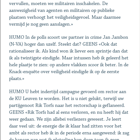
vervullen, moeten we militairen inschakelen. De
aanwezigheid van agenten en militairen op publieke
plaatsen verhoogt het veiligheidsgevoel. Maar daarmee
vermijd je nog geen aanslagen.»
HUMO In de polls scoort uw partner in crime Jan Jambon
(N-VA) hoger dan uzelf. Steekt dat? GEENS «Ook dat
rationaliseer ik. Als kind won ik liever een sprintje dan dat
ik als twintigste eindigde. Maar intussen heb ik geleerd het
hele plaatje te zien: op andere vlakken scoor ik beter. In de
Knack-enquête over veiligheid eindigde ik op de eerste
plaats.»
HUMO U hebt indertijd campagne gevoerd om rector aan
de KU Leuven te worden. Het is u niet gelukt, terwijl uw
partijgenoot Rik Torfs naar het rectorschap is geflaneerd.
GEENS «Rik Torfs had al eens verloren, en nu heeft hij dat
weer gedaan. We zijn allebei verliezers geweest. Je leert
daar veel uit: de energie die ik klaar had zitten voor het
ambt als rector heb ik in de periode erna aangewend: ik zag
de kansen van wat ik plotseling kon doen toen ik geen