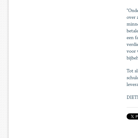
"Onde
over 
minne
betal
een f
verdi
voor 
bijbe
Tot s
schul
lever
DIET