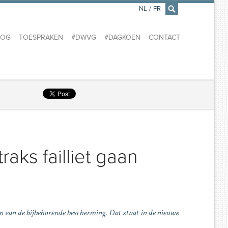
NL
/
FR
×
LOG
TOESPRAKEN
#DWVG
#DAGKOEN
CONTACT
aks failliet gaan
en van de bijbehorende bescherming. Dat staat in de nieuwe