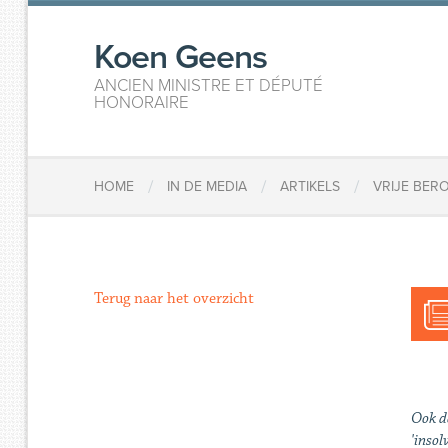
Koen Geens
ANCIEN MINISTRE ET DÉPUTÉ
HONORAIRE
/
/
/
HOME
IN DE MEDIA
ARTIKELS
VRIJE BER
Terug naar het overzicht
Ook de
'inso