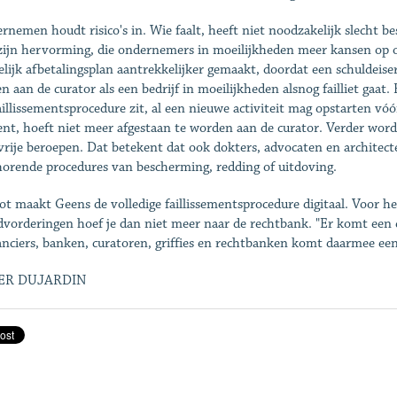
rnemen houdt risico's in. Wie faalt, heeft niet noodzakelijk slecht b
zijn hervorming, die ondernemers in moeilijkheden meer kansen op o
lijk afbetalingsplan aantrekkelijker gemaakt, doordat een schuldeise
en aan de curator als een bedrijf in moeilijkheden alsnog failliet gaa
aillissementsprocedure zit, al een nieuwe activiteit mag opstarten vóór
ent, hoeft niet meer afgestaan te worden aan de curator. Verder wor
vrije beroepen. Dat betekent dat ook dokters, advocaten en architect
horende procedures van bescherming, redding of uitdoving.
lot maakt Geens de volledige faillissementsprocedure digitaal. Voor 
dvorderingen hoef je dan niet meer naar de rechtbank. "Er komt een cen
anciers, banken, curatoren, griffies en rechtbanken komt daarmee een
ER DUJARDIN