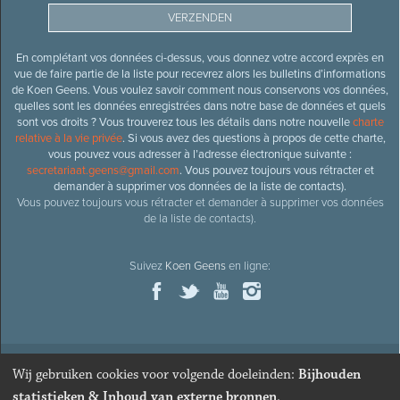
En complétant vos données ci-dessus, vous donnez votre accord exprès en
vue de faire partie de la liste pour recevrez alors les bulletins d’informations
de Koen Geens. Vous voulez savoir comment nous conservons vos données,
quelles sont les données enregistrées dans notre base de données et quels
sont vos droits ? Vous trouverez tous les détails dans notre nouvelle
charte
relative à la vie privée
. Si vous avez des questions à propos de cette charte,
vous pouvez vous adresser à l’adresse électronique suivante :
secretariaat.geens@gmail.com
. Vous pouvez toujours vous rétracter et
demander à supprimer vos données de la liste de contacts).
Vous pouvez toujours vous rétracter et demander à supprimer vos données
de la liste de contacts).
Suivez
Koen Geens
en ligne:
Wij gebruiken cookies voor volgende doeleinden:
Bijhouden
© 2026
Ancien ministre et député honoraire
Koen Geens
· Alle
statistieken & Inhoud van externe bronnen
.