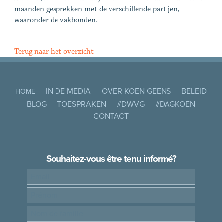
maanden gesprekken met de verschillende partijen,
waaronder de vakbonden.
Terug naar het overzicht
IN DE MEDIA
OVER KOEN GEENS
BELEID
HOME
BLOG
TOESPRAKEN
#DWVG
#DAGKOEN
CONTACT
Souhaitez-vous être tenu informé?