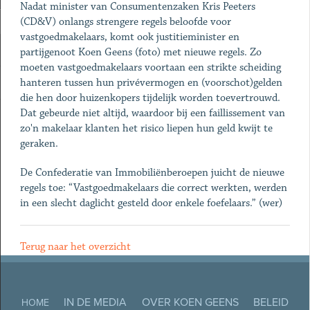
Nadat minister van Consumentenzaken Kris Peeters
(CD&V) onlangs strengere regels beloofde voor
vastgoedmakelaars, komt ook justitieminister en
partijgenoot Koen Geens (foto) met nieuwe regels. Zo
moeten vastgoedmakelaars voortaan een strikte scheiding
hanteren tussen hun privévermogen en (voorschot)gelden
die hen door huizenkopers tijdelijk worden toevertrouwd.
Dat gebeurde niet altijd, waardoor bij een faillissement van
zo'n makelaar klanten het risico liepen hun geld kwijt te
geraken.
De Confederatie van Immobiliënberoepen juicht de nieuwe
regels toe: “Vastgoedmakelaars die correct werkten, werden
in een slecht daglicht gesteld door enkele foefelaars.” (wer)
Terug naar het overzicht
IN DE MEDIA
OVER KOEN GEENS
BELEID
HOME