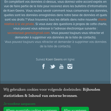
En complétant vos données ci-dessus, vous donnez votre accord exprès en
vue de faire partie de la liste pour recevrez alors les bulletins d’informations
de Koen Geens. Vous voulez savoir comment nous conservons vos données,
quelles sont les données enregistrées dans notre base de données et quels
sont vos droits ? Vous trouverez tous les détails dans notre nouvelle
charte
relative à la vie privée
. Si vous avez des questions à propos de cette charte,
vous pouvez vous adresser à l’adresse électronique suivante :
secretariaat.geens@gmail.com
. Vous pouvez toujours vous rétracter et
demander à supprimer vos données de la liste de contacts).
Vous pouvez toujours vous rétracter et demander à supprimer vos données
de la liste de contacts).
Suivez
Koen Geens
en ligne:
Wij gebruiken cookies voor volgende doeleinden:
Bijhouden
© 2026
Ancien ministre et député honoraire
Koen Geens
· Alle
statistieken & Inhoud van externe bronnen
.
rechten voorbehouden ·
Cookies wijzigen
Je voorkeur aanpassen
Webdesign & développement par Zenjoy de Louvain
. Powered by
Nimbu
.
Alleen essentiële cookies accepteren
Alles accepteren