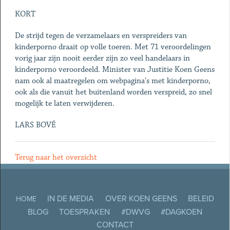
KORT
De strijd tegen de verzamelaars en verspreiders van
kinderporno draait op volle toeren. Met 71 veroordelingen
vorig jaar zijn nooit eerder zijn zo veel handelaars in
kinderporno veroordeeld. Minister van Justitie Koen Geens
nam ook al maatregelen om webpagina's met kinderporno,
ook als die vanuit het buitenland worden verspreid, zo snel
mogelijk te laten verwijderen.
LARS BOVÉ
Terug naar het overzicht
IN DE MEDIA
OVER KOEN GEENS
BELEID
HOME
BLOG
TOESPRAKEN
#DWVG
#DAGKOEN
CONTACT