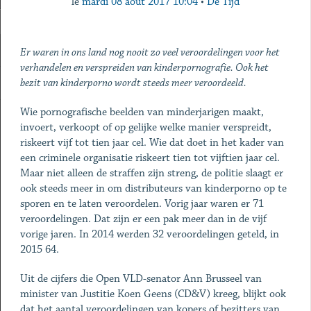
le
mardi 08 août 2017 10:04
•
De Tijd
Er waren in ons land nog nooit zo veel veroordelingen voor het
verhandelen en verspreiden van kinderpornografie. Ook het
bezit van kinderporno wordt steeds meer veroordeeld.
Wie pornografische beelden van minderjarigen maakt,
invoert, verkoopt of op gelijke welke manier verspreidt,
riskeert vijf tot tien jaar cel. Wie dat doet in het kader van
een criminele organisatie riskeert tien tot vijftien jaar cel.
Maar niet alleen de straffen zijn streng, de politie slaagt er
ook steeds meer in om distributeurs van kinderporno op te
sporen en te laten veroordelen. Vorig jaar waren er 71
veroordelingen. Dat zijn er een pak meer dan in de vijf
vorige jaren. In 2014 werden 32 veroordelingen geteld, in
2015 64.
Uit de cijfers die Open VLD-senator Ann Brusseel van
minister van Justitie Koen Geens (CD&V) kreeg, blijkt ook
dat het aantal veroordelingen van kopers of bezitters van