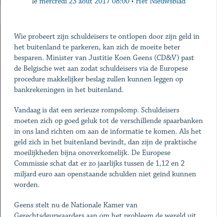
le
mercredi 23 août 2017 08:00
•
Het Nieuwsblad
Wie probeert zijn schuldeisers te ontlopen door zijn geld in
het buitenland te parkeren, kan zich de moeite beter
besparen. Minister van Justitie Koen Geens (CD&V) past
de Belgische wet aan zodat schuldeisers via de Europese
procedure makkelijker beslag zullen kunnen leggen op
bankrekeningen in het buitenland.
Vandaag is dat een serieuze rompslomp. Schuldeisers
moeten zich op goed geluk tot de verschillende spaarbanken
in ons land richten om aan de informatie te komen. Als het
geld zich in het buitenland bevindt, dan zijn de praktische
moeilijkheden bijna onoverkomelijk. De Europese
Commissie schat dat er zo jaarlijks tussen de 1,12 en 2
miljard euro aan openstaande schulden niet geïnd kunnen
worden.
Geens stelt nu de Nationale Kamer van
Gerechtsdeurwaarders aan om het probleem de wereld uit