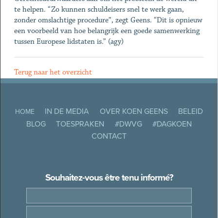
te helpen. “Zo kunnen schuldeisers snel te werk gaan,
zonder omslachtige procedure”, zegt Geens. “Dit is opnieuw
een voorbeeld van hoe belangrijk een goede samenwerking
tussen Europese lidstaten is.” (agy)
Terug naar het overzicht
IN DE MEDIA
OVER KOEN GEENS
BELEID
HOME
BLOG
TOESPRAKEN
#DWVG
#DAGKOEN
CONTACT
Souhaitez-vous être tenu informé?