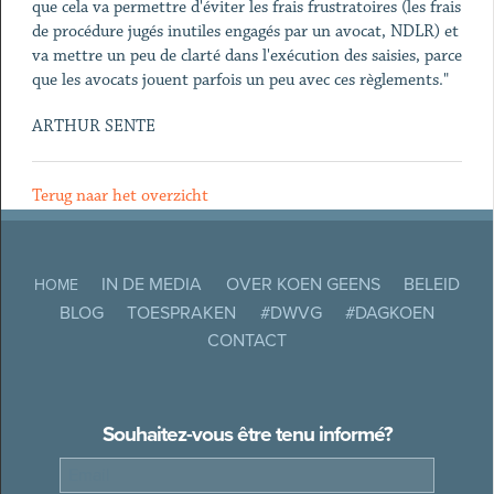
que cela va permettre d'éviter les frais frustratoires (les frais
de procédure jugés inutiles engagés par un avocat, NDLR) et
va mettre un peu de clarté dans l'exécution des saisies, parce
que les avocats jouent parfois un peu avec ces règlements."
ARTHUR SENTE
Terug naar het overzicht
IN DE MEDIA
OVER KOEN GEENS
BELEID
HOME
BLOG
TOESPRAKEN
#DWVG
#DAGKOEN
CONTACT
Souhaitez-vous être tenu informé?