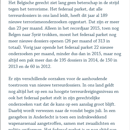
Het Belgische gerecht ziet lang geen beterschap in de strijd
tegen het terrorisme. Het federaal parket, dat alle
terreurdossiers in ons land leidt, heeft dit jaar al 189
nieuwe terrorismeonderzoeken opgestart. Dat zijn er meer
dan 23 per maand. Alleen in het recordjaar 2015, toen nog
Belgen naar Syrië trokken, moest het federaal parket nog
meer nieuwe dossiers openen (26 per maand of 313 in
totaal). Vorig jaar opende het federaal parket 22 nieuwe
onderzoeken per maand, minder dus dan in 2015, maar nog
altijd een pak meer dan de 195 dossiers in 2014, de 150 in
2013 en de 60 in 2012.
Er zijn verschillende oorzaken voor de aanhoudende
toestroom van nieuwe terreurdossiers. In ons land geldt
nog altijd het op een na hoogste terreurdreigingsniveau en
ook het federaal parket stelt in zijn gerechtelijke
onderzoeken vast dat de kans op een aanslag groot blijft.
Daarbij wordt verwezen naar de vondst begin juli. In een
garagebox in Anderlecht is toen een indrukwekkend
wapenarsenaal aangetroffen, samen met zwaailichten en
politie-uniformen. Het federaal parket is er nog altijd van