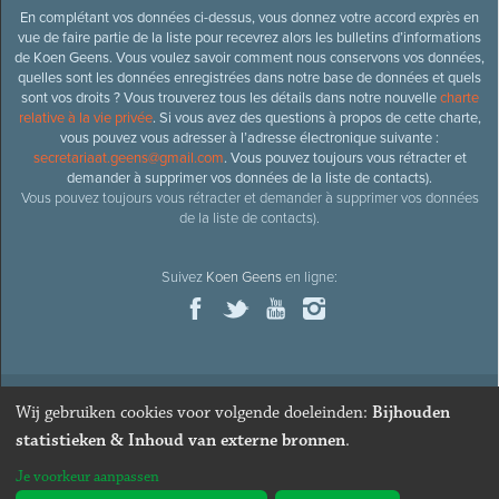
En complétant vos données ci-dessus, vous donnez votre accord exprès en
vue de faire partie de la liste pour recevrez alors les bulletins d’informations
de Koen Geens. Vous voulez savoir comment nous conservons vos données,
quelles sont les données enregistrées dans notre base de données et quels
sont vos droits ? Vous trouverez tous les détails dans notre nouvelle
charte
relative à la vie privée
. Si vous avez des questions à propos de cette charte,
vous pouvez vous adresser à l’adresse électronique suivante :
secretariaat.geens@gmail.com
. Vous pouvez toujours vous rétracter et
demander à supprimer vos données de la liste de contacts).
Vous pouvez toujours vous rétracter et demander à supprimer vos données
de la liste de contacts).
Suivez
Koen Geens
en ligne:
Wij gebruiken cookies voor volgende doeleinden:
Bijhouden
© 2026
Ancien ministre et député honoraire
Koen Geens
· Alle
statistieken & Inhoud van externe bronnen
.
rechten voorbehouden ·
Cookies wijzigen
Je voorkeur aanpassen
Webdesign & développement par Zenjoy de Louvain
. Powered by
Nimbu
.