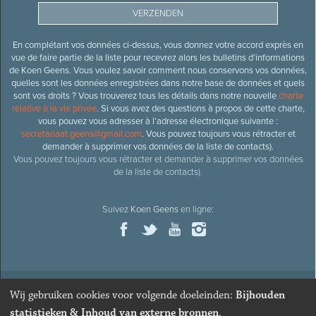
En complétant vos données ci-dessus, vous donnez votre accord exprès en
vue de faire partie de la liste pour recevrez alors les bulletins d’informations
de Koen Geens. Vous voulez savoir comment nous conservons vos données,
quelles sont les données enregistrées dans notre base de données et quels
sont vos droits ? Vous trouverez tous les détails dans notre nouvelle
charte
relative à la vie privée
. Si vous avez des questions à propos de cette charte,
vous pouvez vous adresser à l’adresse électronique suivante :
secretariaat.geens@gmail.com
. Vous pouvez toujours vous rétracter et
demander à supprimer vos données de la liste de contacts).
Vous pouvez toujours vous rétracter et demander à supprimer vos données
de la liste de contacts).
Suivez
Koen Geens
en ligne:
Wij gebruiken cookies voor volgende doeleinden:
Bijhouden
© 2026
Ancien ministre et député honoraire
Koen Geens
· Alle
statistieken & Inhoud van externe bronnen
.