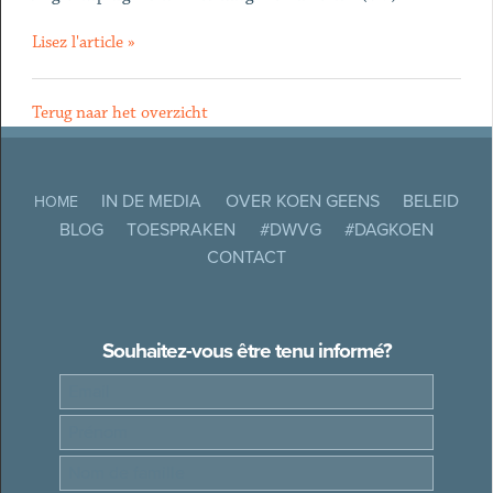
Lisez l'article »
Terug naar het overzicht
IN DE MEDIA
OVER KOEN GEENS
BELEID
HOME
BLOG
TOESPRAKEN
#DWVG
#DAGKOEN
CONTACT
Souhaitez-vous être tenu informé?