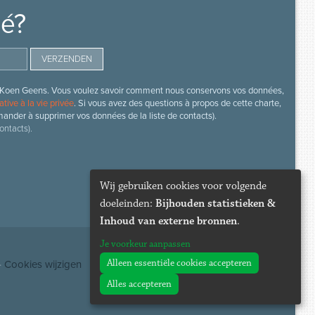
mé?
s de Koen Geens. Vous voulez savoir comment nous conservons vos données,
ative à la vie privée
. Si vous avez des questions à propos de cette charte,
mander à supprimer vos données de la liste de contacts).
ontacts).
Wij gebruiken cookies voor volgende
doeleinden:
Bijhouden statistieken &
Inhoud van externe bronnen
.
Je voorkeur aanpassen
Alleen essentiële cookies accepteren
·
Cookies wijzigen
Alles accepteren