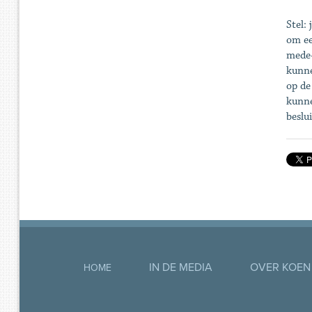
Stel:
om ee
mede-
kunne
op de
kunne
beslu
IN DE MEDIA
OVER KOEN
HOME