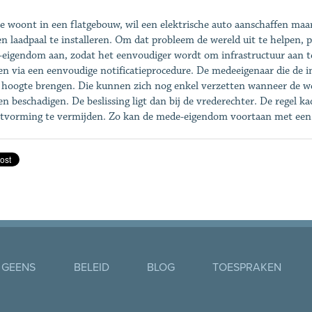
 je woont in een flatgebouw, wil een elektrische auto aanschaffen m
n laadpaal te installeren. Om dat probleem de wereld uit te helpen,
eigendom aan, zodat het eenvoudiger wordt om ­infrastructuur aan te
n via een eenvoudige notificatieprocedure. De mede­eigenaar die de in
 hoogte brengen. Die kunnen zich nog enkel verzetten wanneer de we
n beschadigen. De beslissing ligt dan bij de vrederechter. De regel k
itvorming te vermijden. Zo kan de mede-eigendom voortaan met een 
 GEENS
BELEID
BLOG
TOESPRAKEN