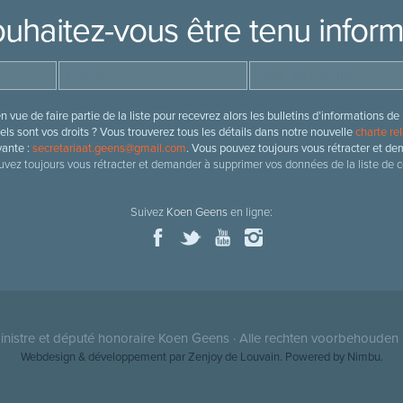
uhaitez-vous être tenu infor
 vue de faire partie de la liste pour recevrez alors les bulletins d’information
ls sont vos droits ? Vous trouverez tous les détails dans notre nouvelle
charte rel
vante :
secretariaat.geens@gmail.com
. Vous pouvez toujours vous rétracter et de
vez toujours vous rétracter et demander à supprimer vos données de la liste de c
Suivez
Koen Geens
en ligne:
nistre et député honoraire
Koen Geens
· Alle rechten voorbehouden 
Webdesign & développement par Zenjoy de Louvain
. Powered by
Nimbu
.