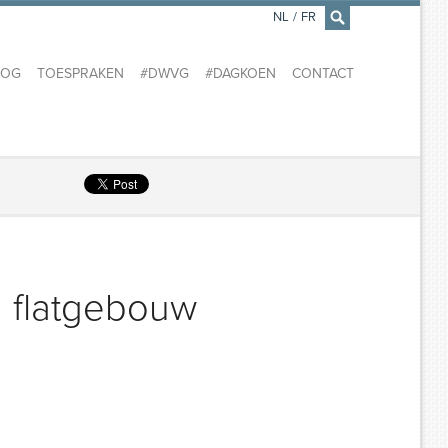
NL
/
FR
×
LOG
TOESPRAKEN
#DWVG
#DAGKOEN
CONTACT
n flatgebouw