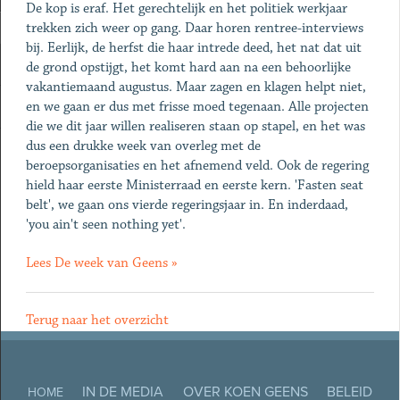
De kop is eraf. Het gerechtelijk en het politiek werkjaar
trekken zich weer op gang. Daar horen rentree-interviews
bij. Eerlijk, de herfst die haar intrede deed, het nat dat uit
de grond opstijgt, het komt hard aan na een behoorlijke
vakantiemaand augustus. Maar zagen en klagen helpt niet,
en we gaan er dus met frisse moed tegenaan. Alle projecten
die we dit jaar willen realiseren staan op stapel, en het was
dus een drukke week van overleg met de
beroepsorganisaties en het afnemend veld. Ook de regering
hield haar eerste Ministerraad en eerste kern. 'Fasten seat
belt', we gaan ons vierde regeringsjaar in. En inderdaad,
'you ain't seen nothing yet'.
Lees De week van Geens »
Terug naar het overzicht
IN DE MEDIA
OVER KOEN GEENS
BELEID
HOME