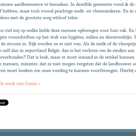
nieuwe aardbeienserre te bezoeken. In dezelfde gemeente vond ik de 
jf hebben, maar toch vooral prachtige melk- en vleesrunderen. En in
alens met de grootste zorg witloof telen.
ns viel mij op welke liefde deze mensen opbrengen voor hun vak. En 
gste voorschriften op het stuk van hygiëne, milieu en dierenwelzijn. 
 de stroom in. Rijk worden ze er niet van. Als de melk-of de vleesprij
n zelf dan in exportland België, dan is het vechten om de eindjes aa
overhouden? Dat is leuk, maar er moet iemand in de winkel kunnen s
e mensen, minister, dat ze niet mogen vergeten dat de landbouwer 
ven moet boeken om onze voeding te kunnen voortbrengen. Hierbij d
De week van Geens »