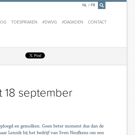
NL
/
FR
×
LOG
TOESPRAKEN
#DWVG
#DAGKOEN
CONTACT
t 18 september
 geploegd en gemolken. Geen beter moment dus dan de
aar Lennik bij het bedrijf van Sven Neufkens om een