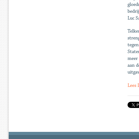
gloed
bedri
Luc S
Telke
stren
tegen
State
meer 
aan d
uitga
Lees 