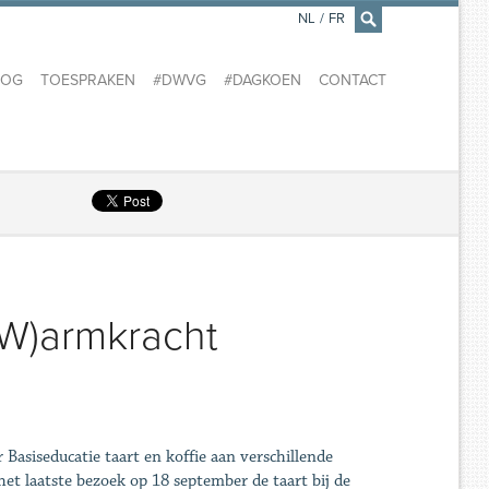
NL
/
FR
×
LOG
TOESPRAKEN
#DWVG
#DAGKOEN
CONTACT
 (W)armkracht
Basiseducatie taart en koffie aan verschillende
et laatste bezoek op 18 september de taart bij de