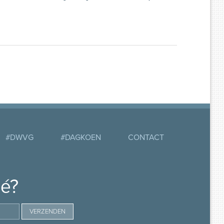
#DWVG
#DAGKOEN
CONTACT
mé?