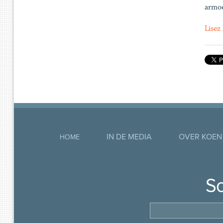
armoe
Lisez 
IN DE MEDIA
OVER KOEN
HOME
So