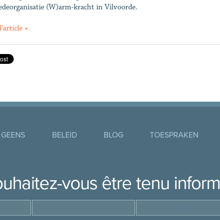
deorganisatie (W)arm-kracht in Vilvoorde.
l'article »
 GEENS
BELEID
BLOG
TOESPRAKEN
uhaitez-vous être tenu infor