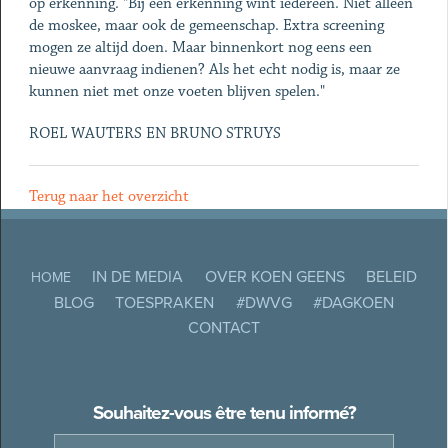
op erkenning. "Bij een erkenning wint iedereen. Niet alleen
de moskee, maar ook de gemeenschap. Extra screening
mogen ze altijd doen. Maar binnenkort nog eens een
nieuwe aanvraag indienen? Als het echt nodig is, maar ze
kunnen niet met onze voeten blijven spelen."
ROEL WAUTERS EN BRUNO STRUYS
Terug naar het overzicht
IN DE MEDIA
OVER KOEN GEENS
BELEID
HOME
BLOG
TOESPRAKEN
#DWVG
#DAGKOEN
CONTACT
Souhaitez-vous être tenu informé?