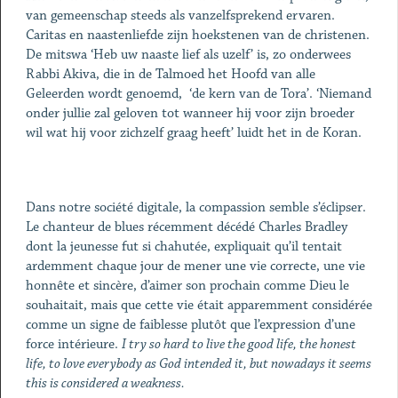
van gemeenschap steeds als vanzelfsprekend ervaren.
Caritas en naastenliefde zijn hoekstenen van de christenen.
De mitswa ‘Heb uw naaste lief als uzelf’ is, zo onderwees
Rabbi Akiva, die in de Talmoed het Hoofd van alle
Geleerden wordt genoemd, ‘de kern van de Tora’. ‘Niemand
onder jullie zal geloven tot wanneer hij voor zijn broeder
wil wat hij voor zichzelf graag heeft’ luidt het in de Koran.
Dans notre société digitale, la compassion semble s’éclipser.
Le chanteur de blues récemment décédé Charles Bradley
dont la jeunesse fut si chahutée, expliquait qu’il tentait
ardemment chaque jour de mener une vie correcte, une vie
honnête et sincère, d’aimer son prochain comme Dieu le
souhaitait, mais que cette vie était apparemment considérée
comme un signe de faiblesse plutôt que l’expression d’une
force intérieure.
I try so hard to live the good life, the honest
life, to love everybody as God intended it, but nowadays it seems
this is considered a weakness.