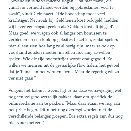
“Bovendien is de verplichte slogan 'Gok met mate', die
vanaf nu vermeld moet worden bij gokreclames, veel te
zwak”, vindt Geir-naert. “Die boodschap moet veel
krachtiger. Net zoals bij 'Geld lenen kost ook geld' hadden
wij liever een slogan gezien als 'Gokken kost altijd geld'.
Maar goed, we vragen ook al langer om bonussen te
verbieden en een klok op goksites te zetten, zodat spelers
niet alleen zien hoe lang ze al bezig zijn, maar ze ook op
voorhand zouden moeten instellen hoe lang ze willen
spelen. Wie die tijd overschrijdt wordt eraf gegooid. Zo
willen we mensen uit de gevaarlijke flow halen, het gevoel
dat je 'bijna aan het winnen' bent. Maar de regering wil zo
ver niet gaan.”
Volgens het kabinet Geens ligt er na deze wetswijziging wel
nog een volgend wettelijk pakket klaar om specifiek de
onlinereclame aan te pakken. “Maar daar staan we nog aan
het prille begin. Dit moet nog overlegd worden met de
verschillende belangengroepen. Die extra regels zijn dus nog
niet voor meteen.”