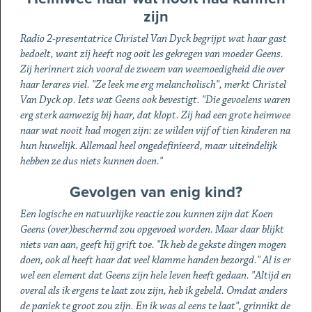
zijn
Radio 2-presentatrice Christel Van Dyck begrijpt wat haar gast
bedoelt, want zij heeft nog ooit les gekregen van moeder Geens.
Zij herinnert zich vooral de zweem van weemoedigheid die over
haar lerares viel. "Ze leek me erg melancholisch", merkt Christel
Van Dyck op. Iets wat Geens ook bevestigt. "Die gevoelens waren
erg sterk aanwezig bij haar, dat klopt. Zij had een grote heimwee
naar wat nooit had mogen zijn: ze wilden vijf of tien kinderen na
hun huwelijk. Allemaal heel ongedefinieerd, maar uiteindelijk
hebben ze dus niets kunnen doen."
Gevolgen van enig kind?
Een logische en natuurlijke reactie zou kunnen zijn dat Koen
Geens (over)beschermd zou opgevoed worden. Maar daar blijkt
niets van aan, geeft hij grift toe. "Ik heb de gekste dingen mogen
doen, ook al heeft haar dat veel klamme handen bezorgd." Al is er
wel een element dat Geens zijn hele leven heeft gedaan. "Altijd en
overal als ik ergens te laat zou zijn, heb ik gebeld. Omdat anders
de paniek te groot zou zijn. En ik was al eens te laat", grinnikt de