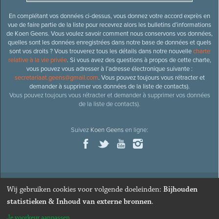
En complétant vos données ci-dessus, vous donnez votre accord exprès en
vue de faire partie de la liste pour recevrez alors les bulletins d’informations
de Koen Geens. Vous voulez savoir comment nous conservons vos données,
quelles sont les données enregistrées dans notre base de données et quels
sont vos droits ? Vous trouverez tous les détails dans notre nouvelle
charte
relative à la vie privée
. Si vous avez des questions à propos de cette charte,
vous pouvez vous adresser à l’adresse électronique suivante :
secretariaat.geens@gmail.com
. Vous pouvez toujours vous rétracter et
demander à supprimer vos données de la liste de contacts).
Vous pouvez toujours vous rétracter et demander à supprimer vos données
de la liste de contacts).
Suivez
Koen Geens
en ligne:
Wij gebruiken cookies voor volgende doeleinden:
Bijhouden
© 2026
Ancien ministre et député honoraire
Koen Geens
· Alle
statistieken & Inhoud van externe bronnen
.
rechten voorbehouden ·
Cookies wijzigen
Je voorkeur aanpassen
Webdesign & développement par Zenjoy de Louvain
. Powered by
Nimbu
.