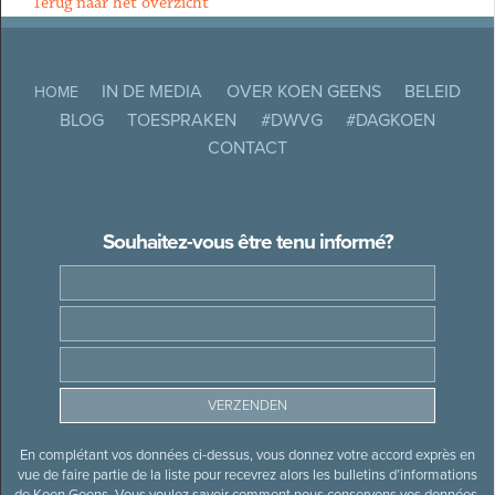
Terug naar het overzicht
IN DE MEDIA
OVER KOEN GEENS
BELEID
HOME
BLOG
TOESPRAKEN
#DWVG
#DAGKOEN
CONTACT
Souhaitez-vous être tenu informé?
En complétant vos données ci-dessus, vous donnez votre accord exprès en
vue de faire partie de la liste pour recevrez alors les bulletins d’informations
de Koen Geens. Vous voulez savoir comment nous conservons vos données,