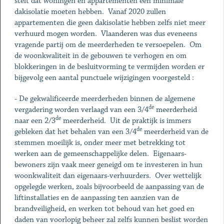
stelt dat woningen en appartementen een minimale
dakisolatie moeten hebben. Vanaf 2020 zullen
appartementen die geen dakisolatie hebben zelfs niet meer
verhuurd mogen worden. Vlaanderen was dus eveneens
vragende partij om de meerderheden te versoepelen. Om
de woonkwaliteit in de gebouwen te verhogen en om
blokkeringen in de besluitvorming te vermijden worden er
bijgevolg een aantal punctuele wijzigingen voorgesteld :
- De gekwalificeerde meerderheden binnen de algemene
de
vergadering worden verlaagd van een 3/4
meerderheid
de
naar een 2/3
meerderheid. Uit de praktijk is immers
de
gebleken dat het behalen van een 3/4
meerderheid van de
stemmen moeilijk is, onder meer met betrekking tot
werken aan de gemeenschappelijke delen. Eigenaars-
bewoners zijn vaak meer geneigd om te investeren in hun
woonkwaliteit dan eigenaars-verhuurders. Over wettelijk
opgelegde werken, zoals bijvoorbeeld de aanpassing van de
liftinstallaties en de aanpassing ten aanzien van de
brandveiligheid, en werken tot behoud van het goed en
daden van voorlopig beheer zal zelfs kunnen beslist worden