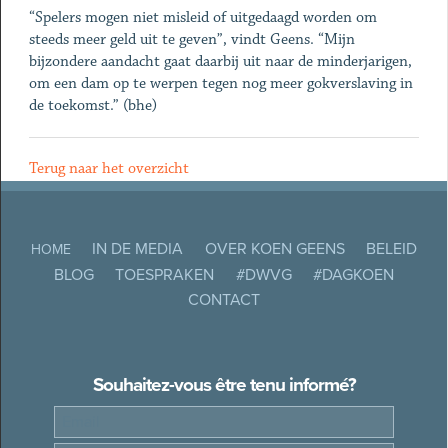
“Spelers mogen niet misleid of uitgedaagd worden om
steeds meer geld uit te geven”, vindt Geens. “Mijn
bijzondere aandacht gaat daarbij uit naar de minderjarigen,
om een dam op te werpen tegen nog meer gokverslaving in
de toekomst.” (bhe)
Terug naar het overzicht
IN DE MEDIA
OVER KOEN GEENS
BELEID
HOME
BLOG
TOESPRAKEN
#DWVG
#DAGKOEN
CONTACT
Souhaitez-vous être tenu informé?