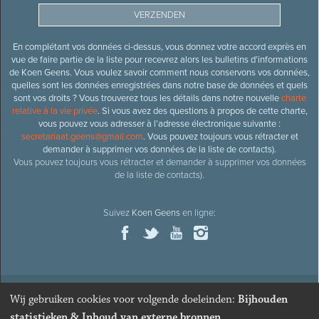
En complétant vos données ci-dessus, vous donnez votre accord exprès en
vue de faire partie de la liste pour recevrez alors les bulletins d’informations
de Koen Geens. Vous voulez savoir comment nous conservons vos données,
quelles sont les données enregistrées dans notre base de données et quels
sont vos droits ? Vous trouverez tous les détails dans notre nouvelle
charte
relative à la vie privée
. Si vous avez des questions à propos de cette charte,
vous pouvez vous adresser à l’adresse électronique suivante :
secretariaat.geens@gmail.com
. Vous pouvez toujours vous rétracter et
demander à supprimer vos données de la liste de contacts).
Vous pouvez toujours vous rétracter et demander à supprimer vos données
de la liste de contacts).
Suivez
Koen Geens
en ligne:
Wij gebruiken cookies voor volgende doeleinden:
Bijhouden
© 2026
Ancien ministre et député honoraire
Koen Geens
· Alle
statistieken & Inhoud van externe bronnen
.