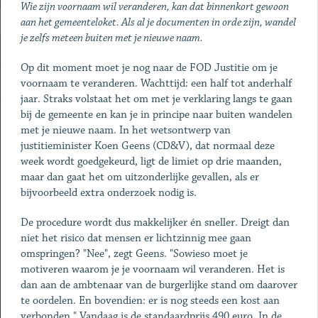
Wie zijn voornaam wil veranderen, kan dat binnenkort gewoon
aan het gemeenteloket. Als al je documenten in orde zijn, wandel
je zelfs meteen buiten met je nieuwe naam.
Op dit moment moet je nog naar de FOD Justitie om je
voornaam te veranderen. Wachttijd: een half tot anderhalf
jaar. Straks volstaat het om met je verklaring langs te gaan
bij de gemeente en kan je in principe naar buiten wandelen
met je nieuwe naam. In het wetsontwerp van
justitieminister Koen Geens (CD&V), dat normaal deze
week wordt goedgekeurd, ligt de limiet op drie maanden,
maar dan gaat het om uitzonderlijke gevallen, als er
bijvoorbeeld extra onderzoek nodig is.
De procedure wordt dus makkelijker én sneller. Dreigt dan
niet het risico dat mensen er lichtzinnig mee gaan
omspringen? "Nee", zegt Geens. "Sowieso moet je
motiveren waarom je je voornaam wil veranderen. Het is
dan aan de ambtenaar van de burgerlijke stand om daarover
te oordelen. En bovendien: er is nog steeds een kost aan
verbonden." Vandaag is de standaardprijs 490 euro. In de