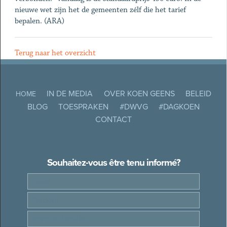
nieuwe wet zijn het de gemeenten zélf die het tarief
bepalen. (ARA)
Terug naar het overzicht
IN DE MEDIA
OVER KOEN GEENS
BELEID
HOME
BLOG
TOESPRAKEN
#DWVG
#DAGKOEN
CONTACT
Souhaitez-vous être tenu informé?